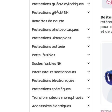
Protections gG/aM cylindriques
Protections gG/aM NH
Boîte
Barrettes de neutre
référe
pour d
Protections photovoltaïques
et de 
Protections ultrarapides
Protections batterie
Porte-fusibles
Socles fusibles NH
Interrupteurs sectionneurs
Protections électroniques
Protections spécifiques
Transformateurs monophasés
Accessoires électriques
BOÎTES G