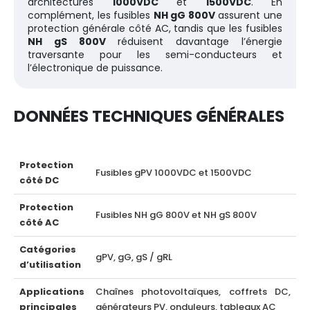
architectures
1000VDC
et
1500VDC
. En
complément, les fusibles
NH gG 800V
assurent une
protection générale côté AC, tandis que les fusibles
NH gS 800V
réduisent davantage l’énergie
traversante pour les semi-conducteurs et
l’électronique de puissance.
DONNÉES TECHNIQUES GÉNÉRALES
Protection
Fusibles gPV 1000VDC et 1500VDC
côté DC
Protection
Fusibles NH gG 800V et NH gS 800V
côté AC
Catégories
gPV, gG, gS / gRL
d’utilisation
Applications
Chaînes photovoltaïques, coffrets DC,
principales
générateurs PV, onduleurs, tableaux AC