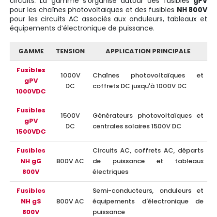
circuits. La gamme s’organise autour des fusibles
gPV
pour les chaînes photovoltaïques et des fusibles
NH 800V
pour les circuits AC associés aux onduleurs, tableaux et
équipements d’électronique de puissance.
GAMME
TENSION
APPLICATION PRINCIPALE
Fusibles
1000V
Chaînes photovoltaïques et
gPV
DC
coffrets DC jusqu'à 1000V DC
1000VDC
Fusibles
1500V
Générateurs photovoltaïques et
gPV
DC
centrales solaires 1500V DC
1500VDC
Fusibles
Circuits AC, coffrets AC, départs
NH gG
800V AC
de puissance et tableaux
800V
électriques
Fusibles
Semi-conducteurs, onduleurs et
NH gS
800V AC
équipements d'électronique de
800V
puissance