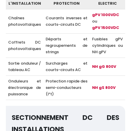
L'INSTALLATION
PROTECTION
ELECTRIC
gPV 1000VDC
Chaînes
Courants inverses et
ou
photovoltaïques
courts-circuits DC
gPV 1500VDC
Départs et
Fusibles gPV
Coffrets DC
regroupements de
cylindriques ou
photovoltaïques
strings
NH gPV
Sortie onduleur /
Surcharges et
NH gG 800V
tableau AC
courts-circuits AC
Onduleurs et
Protection rapide des
électronique de
semi-conducteurs
NH gS 800V
puissance
(I²t)
SECTIONNEMENT DC DES
INSTALLATIONS