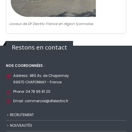
Locaux de DF Electric France en région lyonnaise.
Restons en contact
NOS COORDONNÉES :
Address:
480 Av. de Chaponnay
69970 CHAPONNAY - France
Phone:
04 78 96 81 20
Email:
commercial@dfelectric.fr
RECRUTEMENT
NOUVEAUTÉS