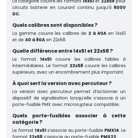
La catégorie couvre les formats
14x51
et
22x58
pour
circuits batterie en courant continu jusqu’à
600V
DC
.
Quels calibres sont disponibles ?
La gamme couvre les calibres de
2 à 40A
en 14x51
et de
40 à 80A
en 22x58.
Quelle différence entre 14x51 et 22x58 ?
Le format
14x51
couvre les calibres faibles à
intermédiaires. Le format
22x58
couvre les calibres
supérieurs, avec un encombrement plus important.
À quoi sert la version avec percuteur ?
La version avec percuteur permet d’actionner un
dispositif de signalisation lorsqu’elle s’associe à un
porte-fusible PMX avec microrupteur compatible.
Quels porte-fusibles associer à cette
catégorie ?
Le format
14x51
s’associe au porte-fusible
PMX14
. Le
format
22x58
s’associe au porte-fusible
PMX22
.