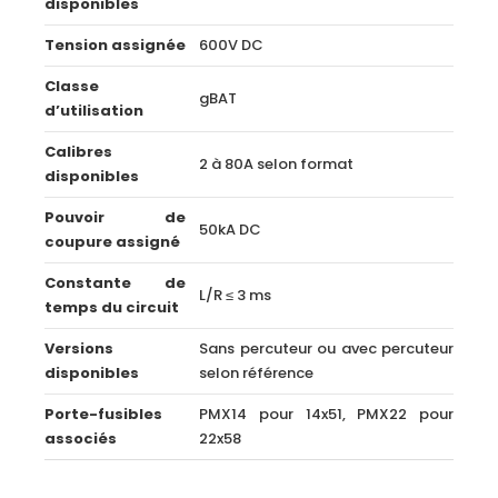
disponibles
Tension assignée
600V DC
Classe
gBAT
d’utilisation
Calibres
2 à 80A selon format
disponibles
Pouvoir de
50kA DC
coupure assigné
Constante de
L/R ≤ 3 ms
temps du circuit
Versions
Sans percuteur ou avec percuteur
disponibles
selon référence
Porte-fusibles
PMX14 pour 14x51, PMX22 pour
associés
22x58