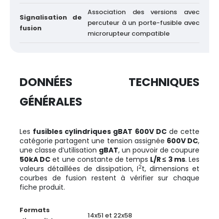
Association des versions avec
Signalisation de
percuteur à un porte-fusible avec
fusion
microrupteur compatible
DONNÉES TECHNIQUES
GÉNÉRALES
Les
fusibles cylindriques gBAT 600V DC
de cette
catégorie partagent une tension assignée
600V DC
,
une classe d’utilisation
gBAT
, un pouvoir de coupure
50kA DC
et une constante de temps
L/R ≤ 3 ms
. Les
2
valeurs détaillées de dissipation, I
t, dimensions et
courbes de fusion restent à vérifier sur chaque
fiche produit.
Formats
14x51 et 22x58