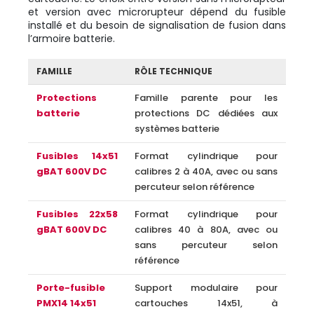
et version avec microrupteur dépend du fusible
installé et du besoin de signalisation de fusion dans
l’armoire batterie.
FAMILLE
RÔLE TECHNIQUE
Protections
Famille parente pour les
batterie
protections DC dédiées aux
systèmes batterie
Fusibles 14x51
Format cylindrique pour
gBAT 600V DC
calibres 2 à 40A, avec ou sans
percuteur selon référence
Fusibles 22x58
Format cylindrique pour
gBAT 600V DC
calibres 40 à 80A, avec ou
sans percuteur selon
référence
Porte-fusible
Support modulaire pour
PMX14 14x51
cartouches 14x51, à