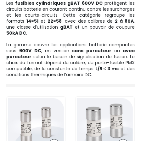
Les
fusibles cylindriques gBAT 600V DC
protègent les
circuits batterie en courant continu contre les surcharges
et les courts-circuits. Cette catégorie regroupe les
formats
14×51
et
22×58
, avec des calibres de
2 à 80A
,
une classe d’utilisation
gBAT
et un pouvoir de coupure
50kA DC
.
La gamme couvre les applications batterie compactes
sous
600V DC
, en version
sans percuteur
ou
avec
percuteur
selon le besoin de signalisation de fusion. Le
choix du format dépend du calibre, du porte-fusible PMX
compatible, de la constante de temps
L/R ≤ 3 ms
et des
conditions thermiques de l’armoire DC.