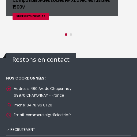
Compatibilité des socles NH XL avec les fusibles
1500V
SUPPORTS FUSIBLES
Restons en contact
NOS COORDONNÉES :
Address:
480 Av. de Chaponnay
69970 CHAPONNAY - France
Phone:
04 78 96 81 20
Email:
commercial@dfelectric.fr
RECRUTEMENT