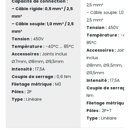
Capacité de connection :
2,5 mm²
– Câble rigide: 0,5 mm² / 2,5
– Câble souple: 1,0 
mm²
2,5 mm²
– Câble souple: 1,0 mm² / 2,5
Tension :
450V
mm²
Température :
-40°
Tension :
450V
85°C
Température :
-40°C … 85°C
Accessoires :
Joints
Accessoires :
Joints inclus
inclus
Ø7mm, Ø8mm, Ø9,5mm
Ø8mm, Ø9,5mm,
Intensité :
17,5A
Ø11,5mm
Couple de serrage :
0,6 Nm
Intensité :
17,5A
Filetage métrique :
M3
Couple de serrage 
Pôles :
2P
Nm
Type :
Linéaire
Filetage métrique :
Pôles :
2P+T
Type :
Linéaire