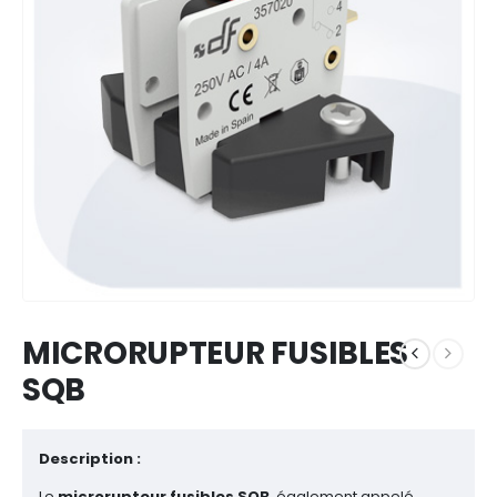
MICRORUPTEUR FUSIBLES
SQB
Description :
Le
microrupteur fusibles SQB
, également appelé