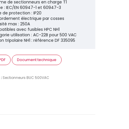
e de sectionneurs en charge T1
e : IEC/EN 60947-1 et 60947-3
e de protection : IP20
ordement électrique par cosses
nsité max : 250A
atibles avec fusibles HPC NH1
gorie utilisation : AC-22B pour 500 VAC
ion tripolaire NH1 : référence DF 335095
 PDF
Document technique
 :
Sectionneurs BUC 500VAC