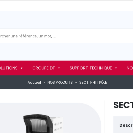
OLUTIONS
GROUPE DF
SUPPORT TECHNIQUE
NO
Accueil
»
NOS PRODUITS
»
SECT. NH1 1 PÔLE
SECT
Descri