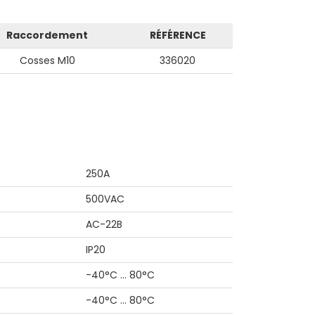
Raccordement
RÉFÉRENCE
Cosses M10
336020
250A
500VAC
AC-22B
IP20
-40°C … 80°C
-40°C … 80°C