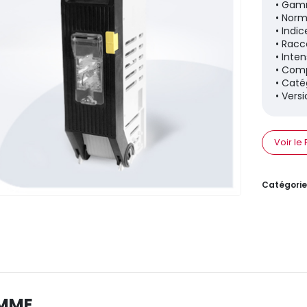
• Gamm
• Norm
• Indic
• Racc
• Inte
• Comp
• Caté
• Vers
Voir le
Catégorie
MME