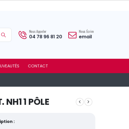
Nous Appeler
Nous Écrire
04 78 96 81 20
email
UVEAUTÉS
CONTACT
. NH1 1 PÔLE
ption :