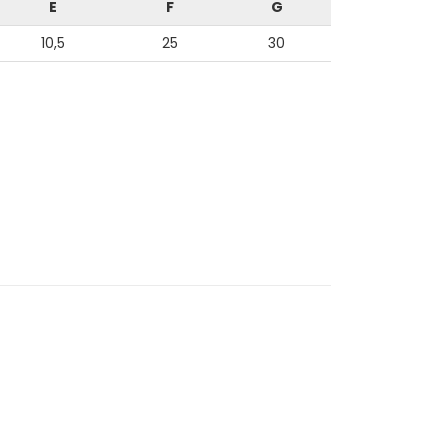
E
F
G
10,5
25
30