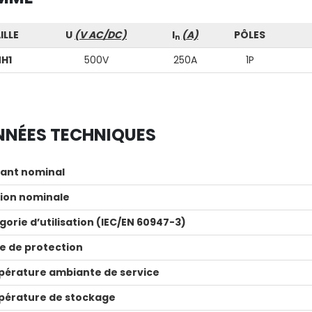
ILLE
U
(V AC/DC)
I
(A)
PÔLES
n
H1
500V
250A
1P
NÉES TECHNIQUES
ant nominal
ion nominale
gorie d’utilisation (IEC/EN 60947-3)
ce de protection
érature ambiante de service
érature de stockage