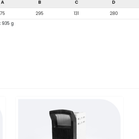
A
B
C
D
75
295
131
280
:
935 g