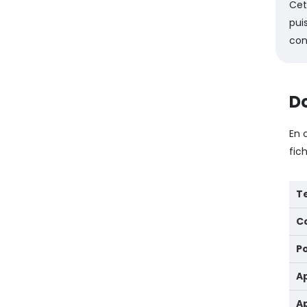
Cet
pui
con
Do
En 
fic
T
C
P
Ap
Ap