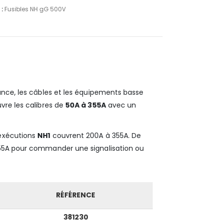
 :
Fusibles NH gG 500V
sance, les câbles et les équipements basse
vre les calibres de
50A à 355A
avec un
 exécutions
NH1
couvrent 200A à 355A. De
355A pour commander une signalisation ou
RÉFÉRENCE
381230