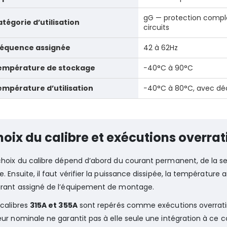
gG — protection complè
tégorie d’utilisation
circuits
réquence assignée
42 à 62Hz
empérature de stockage
−40°C à 90°C
mpérature d’utilisation
−40°C à 80°C, avec dé
oix du calibre et exécutions overrat
choix du calibre dépend d’abord du courant permanent, de la 
e. Ensuite, il faut vérifier la puissance dissipée, la températur
rant assigné de l’équipement de montage.
 calibres
315A et 355A
sont repérés comme exécutions overratin
eur nominale ne garantit pas à elle seule une intégration à ce 