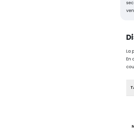
sec
vent
Di
La 
En 
cou
T