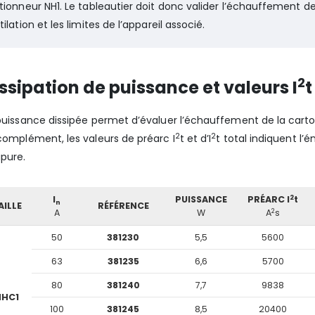
tionneur NH1. Le tableautier doit donc valider l’échauffement d
ilation et les limites de l’appareil associé.
2
ssipation de puissance et valeurs I
t
puissance dissipée permet d’évaluer l’échauffement de la ca
2
2
complément, les valeurs de préarc I
t et d’I
t total indiquent l’
pure.
2
I
PUISSANCE
PRÉARC I
t
n
AILLE
RÉFÉRENCE
2
A
W
A
s
50
381230
5,5
5600
63
381235
6,6
5700
80
381240
7,7
9838
NHC1
100
381245
8,5
20400