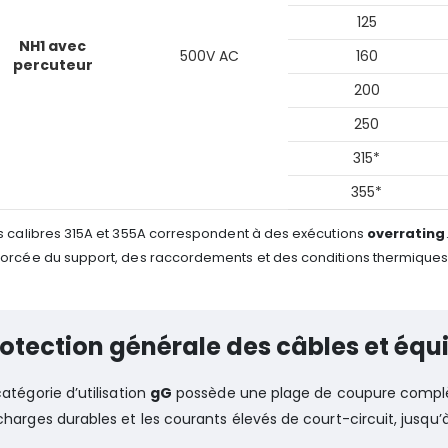
125
NH1 avec
500V AC
160
percuteur
200
250
315*
355*
es calibres 315A et 355A correspondent à des exécutions
overrating
forcée du support, des raccordements et des conditions thermiques
otection générale des câbles et éq
catégorie d’utilisation
gG
possède une plage de coupure complète.
charges durables et les courants élevés de court-circuit, jusqu