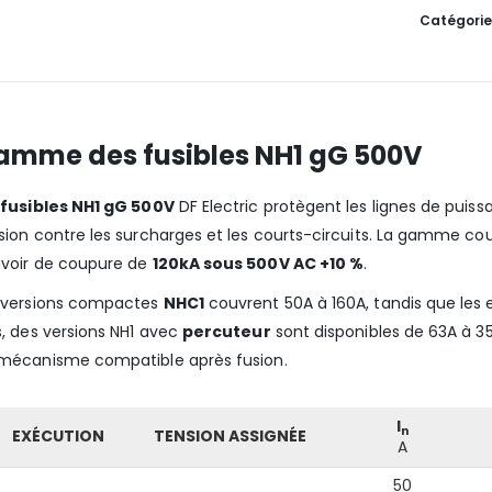
Catégorie
amme des fusibles NH1 gG 500V
s
fusibles NH1 gG 500V
DF Electric protègent les lignes de puis
sion contre les surcharges et les courts-circuits. La gamme cou
voir de coupure de
120kA sous 500V AC +10 %
.
 versions compactes
NHC1
couvrent 50A à 160A, tandis que les
s, des versions NH1 avec
percuteur
sont disponibles de 63A à 
mécanisme compatible après fusion.
I
n
EXÉCUTION
TENSION ASSIGNÉE
A
50