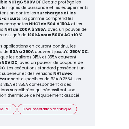
ible NH1 gG 500V
DF Electric protège les
, les lignes de puissance et les équipements
tension contre les
surcharges et les
s-circuits
. La gamme comprend les
ons compactes
NHC1 de 50A à 160A
et les
ns
NH1 de 200A à 355A
, avec un pouvoir de
re assigné de
120kA sous 500V AC +10 %
.
es applications en courant continu, les
es de
50A à 250A
couvrent jusqu’à
250V DC
,
 que les calibres 315A et 355A couvrent
à
80V DC
, avec un pouvoir de coupure de
DC
. Les exécutions standard possèdent un
 supérieur et des versions
NH1 avec
teur
sont disponibles de 63A à 355A. Les
es 315A et 355A correspondent à des
ions surcalibrées qui nécessitent une
tion thermique de l’équipement associé.
 le PDF
Documentation technique