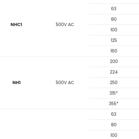
63
80
NHC1
500V AC
100
125
160
200
224
NH1
500V AC
250
315*
355*
63
80
100