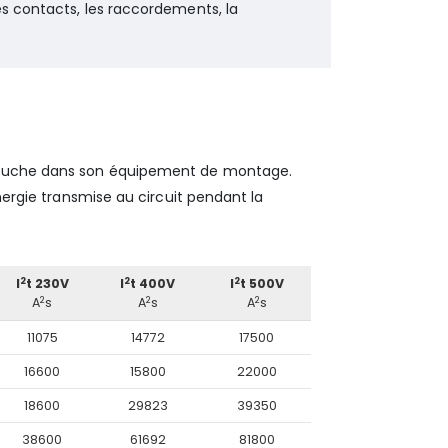
es contacts, les raccordements, la
rtouche dans son équipement de montage.
énergie transmise au circuit pendant la
2
2
2
I
t 230V
I
t 400V
I
t 500V
2
2
2
A
s
A
s
A
s
11075
14772
17500
16600
15800
22000
18600
29823
39350
38600
61692
81800