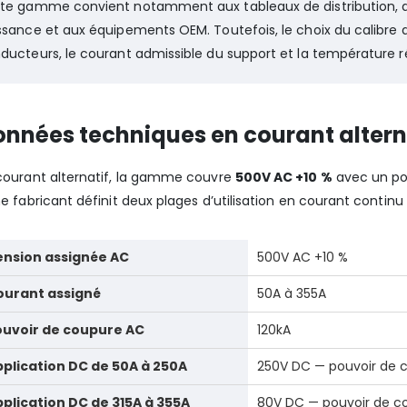
te gamme convient notamment aux tableaux de distribution, aux
ssance et aux équipements OEM. Toutefois, le choix du calibre 
ducteurs, le courant admissible du support et la température réel
nnées techniques en courant alterna
courant alternatif, la gamme couvre
500V AC +10 %
avec un po
he fabricant définit deux plages d’utilisation en courant continu s
ension assignée AC
500V AC +10 %
ourant assigné
50A à 355A
ouvoir de coupure AC
120kA
plication DC de 50A à 250A
250V DC — pouvoir de 
plication DC de 315A à 355A
80V DC — pouvoir de c