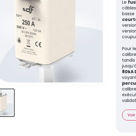
Le
fus
câbles
basse 
court
versi
versio
coupu
Pour l
calibr
tandis
jusqu’
80kA 
voyant
percu
calibr
exécut
valida
Voir