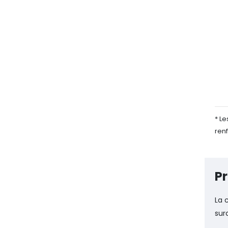
* L
ren
Pr
La 
sur