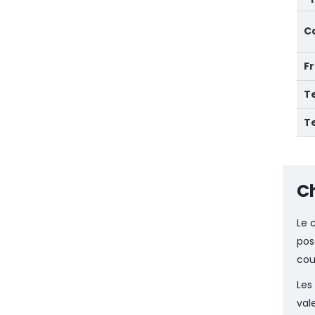
Ca
F
T
Te
Ch
Le 
pos
cou
Les
val