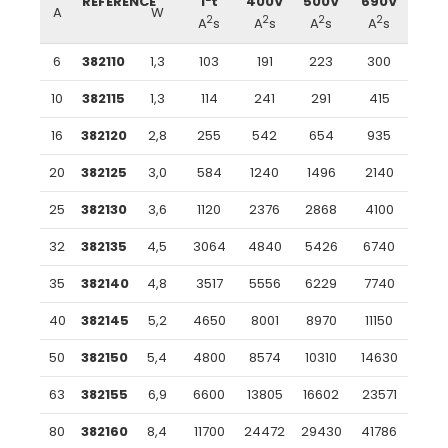
RÉFÉRENCE
I
t
400V
500V
690V
A
W
2
2
2
2
A
s
A
s
A
s
A
s
6
382110
1,3
103
191
223
300
10
382115
1,3
114
241
291
415
16
382120
2,8
255
542
654
935
20
382125
3,0
584
1240
1496
2140
25
382130
3,6
1120
2376
2868
4100
32
382135
4,5
3064
4840
5426
6740
35
382140
4,8
3517
5556
6229
7740
40
382145
5,2
4650
8001
8970
11150
50
382150
5,4
4800
8574
10310
14630
63
382155
6,9
6600
13805
16602
23571
80
382160
8,4
11700
24472
29430
41786