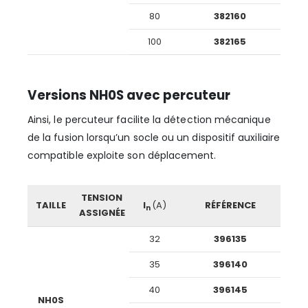
80
382160
100
382165
Versions NH0S avec percuteur
Ainsi, le percuteur facilite la détection mécanique
de la fusion lorsqu’un socle ou un dispositif auxiliaire
compatible exploite son déplacement.
TENSION
TAILLE
I
(A)
RÉFÉRENCE
n
ASSIGNÉE
32
396135
35
396140
40
396145
NH0S