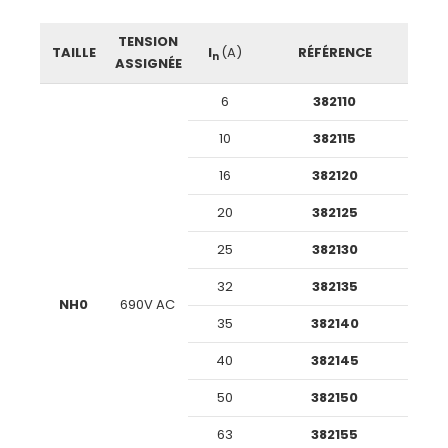
TENSION
TAILLE
I
(A)
RÉFÉRENCE
n
ASSIGNÉE
6
382110
10
382115
16
382120
20
382125
25
382130
32
382135
NH0
690V AC
35
382140
40
382145
50
382150
63
382155