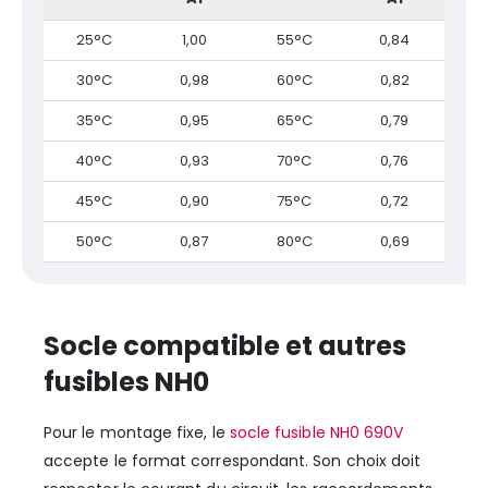
25°C
1,00
55°C
0,84
30°C
0,98
60°C
0,82
35°C
0,95
65°C
0,79
40°C
0,93
70°C
0,76
45°C
0,90
75°C
0,72
50°C
0,87
80°C
0,69
Socle compatible et autres
fusibles NH0
Pour le montage fixe, le
socle fusible NH0 690V
accepte le format correspondant. Son choix doit