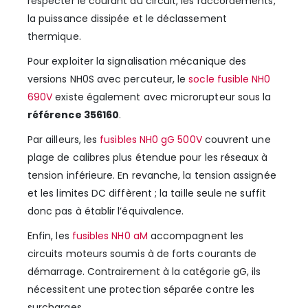
respecter le courant du circuit, les raccordements,
la puissance dissipée et le déclassement
thermique.
Pour exploiter la signalisation mécanique des
versions NH0S avec percuteur, le
socle fusible NH0
690V
existe également avec microrupteur sous la
référence 356160
.
Par ailleurs, les
fusibles NH0 gG 500V
couvrent une
plage de calibres plus étendue pour les réseaux à
tension inférieure. En revanche, la tension assignée
et les limites DC diffèrent ; la taille seule ne suffit
donc pas à établir l’équivalence.
Enfin, les
fusibles NH0 aM
accompagnent les
circuits moteurs soumis à de forts courants de
démarrage. Contrairement à la catégorie gG, ils
nécessitent une protection séparée contre les
surcharges.