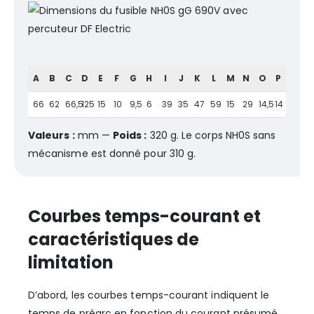
A
B
C
D
E
F
G
H
I
J
K
L
M
N
O
P
66
62
66,5
125
15
10
9,5
6
39
35
47
59
15
29
14,5
14
Valeurs :
mm —
Poids :
320 g. Le corps NH0S sans
mécanisme est donné pour 310 g.
Courbes temps-courant et
caractéristiques de
limitation
D’abord, les courbes temps-courant indiquent le
temps de préarc en fonction du courant présumé.