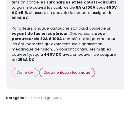
tension contre les
surcharges et les courts-circuits
.
La gamme couvre les calibres de
6A à 100A
sous
690V
AC +5 %
et assure un pouvoir de coupure assigné de
80kA AC
.
Par ailleurs, chaque cartouche standard possède un
voyant de fusion supérieur
. Des versions
avec
percuteur de 32A à 100A
complètent la gamme pour
les équipements qui exploitent une signalisation
mécanique de fusion. En courant continu, les fusibles
couvrent jusqu’à
440V DC
avec un pouvoir de coupure
de
25kA DC
.
Voir le PDF
Documentation technique
Catégorie :
Fusibles NH gG 690V