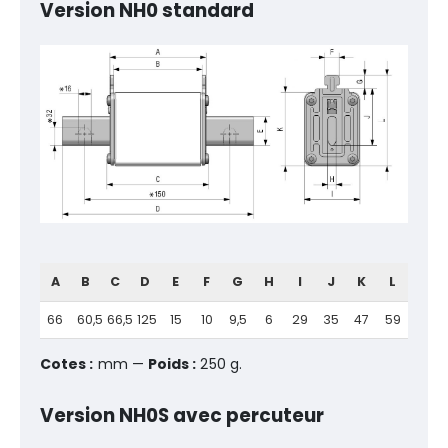
Version NH0 standard
A
B
C
D
E
F
G
H
I
J
K
L
66
60,5
66,5
125
15
10
9,5
6
29
35
47
59
Cotes :
mm —
Poids :
250 g.
Version NH0S avec percuteur