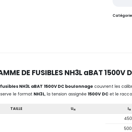
Catégorie
AMME DE FUSIBLES NH3L aBAT 1500V
s
fusibles NH3L aBAT 1500V DC boulonnage
couvrent les cali
serve le format
NH3L
, la tension assignée
1500V DC
et le racc
TAILLE
U
I
N
N
450
500