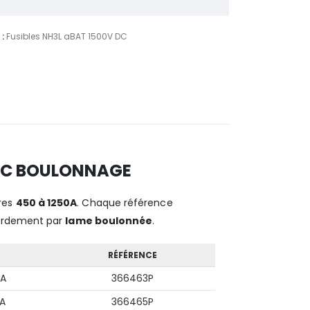
 :
Fusibles NH3L aBAT 1500V DC
 DC BOULONNAGE
bres
450 à 1250A
. Chaque référence
ordement par
lame boulonnée
.
RÉFÉRENCE
A
366463P
A
366465P