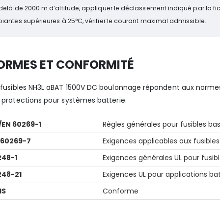
elà de 2000 m d’altitude, appliquer le déclassement indiqué par la fi
antes supérieures à 25°C, vérifier le courant maximal admissible.
ORMES ET CONFORMITÉ
 fusibles NH3L aBAT 1500V DC boulonnage répondent aux normes 
 protections pour systèmes batterie.
/EN 60269-1
Règles générales pour fusibles ba
 60269-7
Exigences applicables aux fusible
248-1
Exigences générales UL pour fusib
248-21
Exigences UL pour applications bat
HS
Conforme