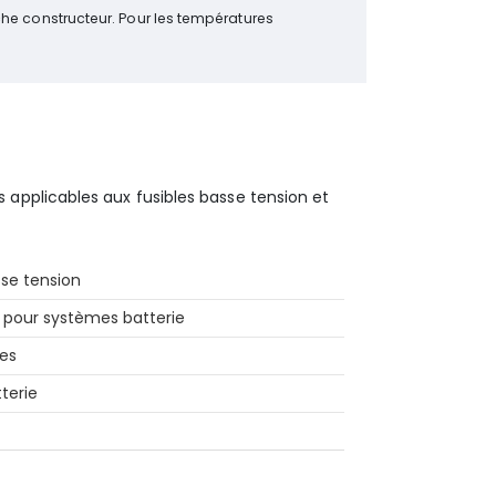
che constructeur. Pour les températures
applicables aux fusibles basse tension et
sse tension
s pour systèmes batterie
les
terie