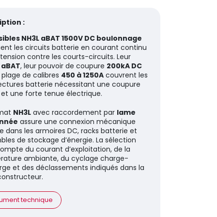
ption :
sibles NH3L aBAT 1500V DC boulonnage
ent les circuits batterie en courant continu
tension contre les courts-circuits. Leur
e
aBAT
, leur pouvoir de coupure
200kA DC
r plage de calibres
450 à 1250A
couvrent les
ectures batterie nécessitant une coupure
 et une forte tenue électrique.
rmat
NH3L
avec raccordement par
lame
nnée
assure une connexion mécanique
e dans les armoires DC, racks batterie et
les de stockage d’énergie. La sélection
compte du courant d’exploitation, de la
rature ambiante, du cyclage charge-
ge et des déclassements indiqués dans la
constructeur.
ument technique