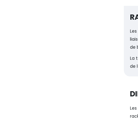
R
Le
lia
de 
La 
de 
D
Les
rac