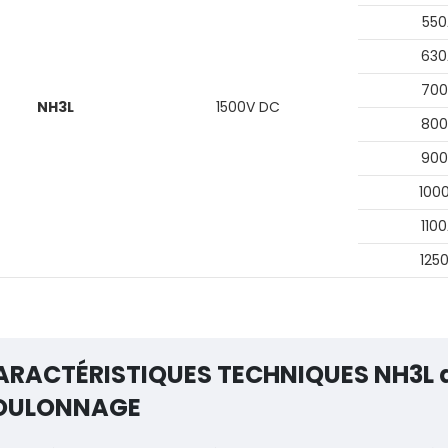
550
630
700
NH3L
1500V DC
800
900
100
110
125
ARACTÉRISTIQUES TECHNIQUES NH3L 
OULONNAGE