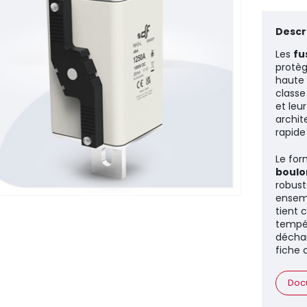
Descri
Les
fu
protèg
haute 
class
et leu
archit
rapide
Le fo
boulo
robust
ensemb
tient 
tempé
déchar
fiche 
Doc