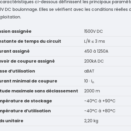
 caractéristiques ci-dessous définissent les principaux paramèt
0V DC boulonnage. Elles se vérifient avec les conditions réelle
xploitation.
sion assignée
1500V DC
stante de temps du circuit
L/R ≤ 3 ms
rant assigné
450 à 1250A
voir de coupure assigné
200kA DC
sse d’utilisation
aBAT
rant minimal de coupure
10 · I
n
itude maximale sans déclassement
2000 m
mpérature de stockage
-40°C à +90°C
pérature d’utilisation
-40°C à +80°C
ds unitaire
2,20 kg