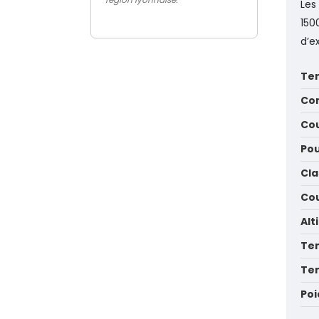
Les
150
d’e
Ten
Con
Cou
Pou
Cla
Cou
Alt
Te
Tem
Poi