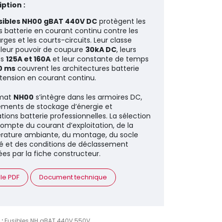
ption :
sibles NH00 gBAT 440V DC
protègent les
ts batterie en courant continu contre les
rges et les courts-circuits. Leur classe
, leur pouvoir de coupure
30kA DC
, leurs
es
125A et 160A
et leur constante de temps
10 ms
couvrent les architectures batterie
tension en courant continu.
rmat
NH00
s’intègre dans les armoires DC,
ments de stockage d’énergie et
ations batterie professionnelles. La sélection
compte du courant d’exploitation, de la
ature ambiante, du montage, du socle
é et des conditions de déclassement
ées par la fiche constructeur.
 le PDF
Document technique
 :
Fusibles NH gBAT 440V 550V