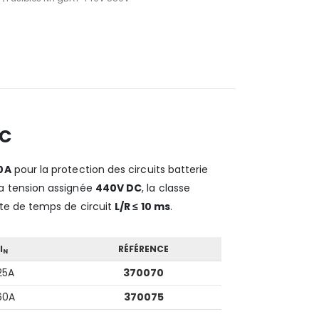
DC
60A
pour la protection des circuits batterie
 la tension assignée
440V DC
, la classe
te de temps de circuit
L/R ≤ 10 ms
.
I
RÉFÉRENCE
N
25A
370070
60A
370075