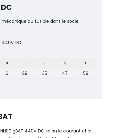
 DC
 mécanique du fusible dans le socle,
H
I
J
K
L
6
29
35
47
59
BAT
 NH00 gBAT 440V DC selon le courant et le