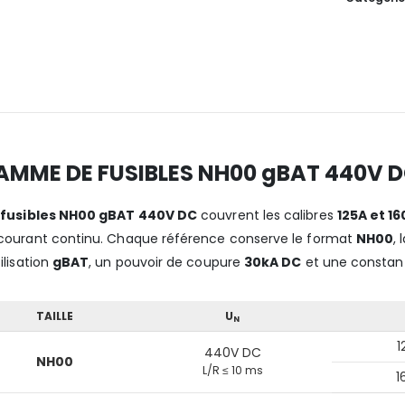
AMME DE FUSIBLES NH00 gBAT 440V 
s
fusibles NH00 gBAT 440V DC
couvrent les calibres
125A et 1
courant continu. Chaque référence conserve le format
NH00
,
ilisation
gBAT
, un pouvoir de coupure
30kA DC
et une constan
TAILLE
U
N
1
440V DC
NH00
L/R ≤ 10 ms
1