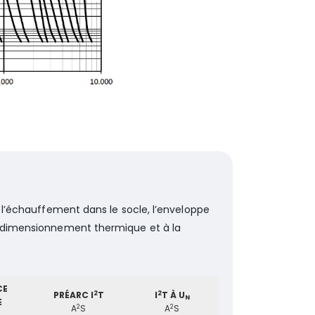
 l’échauffement dans le socle, l’enveloppe
au dimensionnement thermique et à la
CE
2
2
PRÉARC I
T
I
T À U
N
E
2
2
A
S
A
S