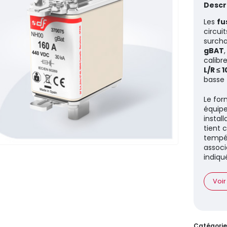
Descri
Les
fu
circui
surcha
gBAT
calibr
L/R ≤ 
basse 
Le fo
équipe
install
tient 
tempér
associ
indiqu
Voir
Catégorie