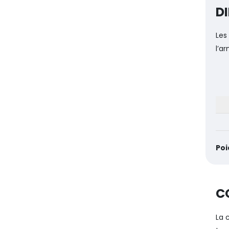
D
Les
l’a
Poi
C
La 