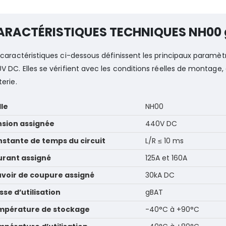
ARACTÉRISTIQUES TECHNIQUES NH00 
 caractéristiques ci-dessous définissent les principaux paramèt
V DC. Elles se vérifient avec les conditions réelles de montage,
terie.
lle
NH00
sion assignée
440V DC
stante de temps du circuit
L/R ≤ 10 ms
rant assigné
125A et 160A
voir de coupure assigné
30kA DC
sse d’utilisation
gBAT
mpérature de stockage
-40°C à +90°C