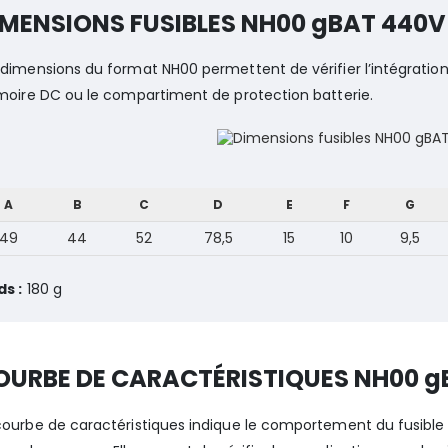
IMENSIONS FUSIBLES NH00 gBAT 440V
 dimensions du format NH00 permettent de vérifier l’intégration
rmoire DC ou le compartiment de protection batterie.
A
B
C
D
E
F
G
49
44
52
78,5
15
10
9,5
ds :
180 g
OURBE DE CARACTÉRISTIQUES NH00 g
courbe de caractéristiques indique le comportement du fusible