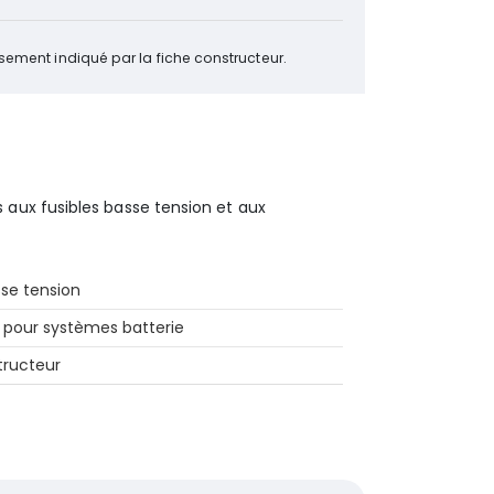
ement indiqué par la fiche constructeur.
aux fusibles basse tension et aux
sse tension
s pour systèmes batterie
tructeur