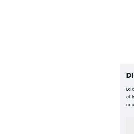
DI
La 
et 
coo