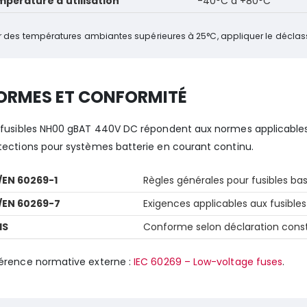
pérature d’utilisation
-40°C à +80°C
r des températures ambiantes supérieures à 25°C, appliquer le déclass
ORMES ET CONFORMITÉ
 fusibles NH00 gBAT 440V DC répondent aux normes applicables 
tections pour systèmes batterie en courant continu.
/EN 60269-1
Règles générales pour fusibles ba
/EN 60269-7
Exigences applicables aux fusible
HS
Conforme selon déclaration cons
érence normative externe :
IEC 60269 – Low-voltage fuses
.