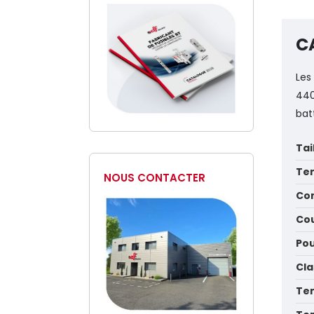
C
Les
440
bat
Tai
Ten
NOUS CONTACTER
Con
Cou
Pou
Cla
Te