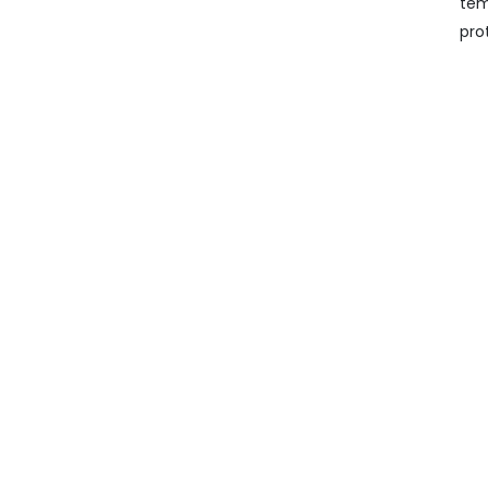
tem
pro