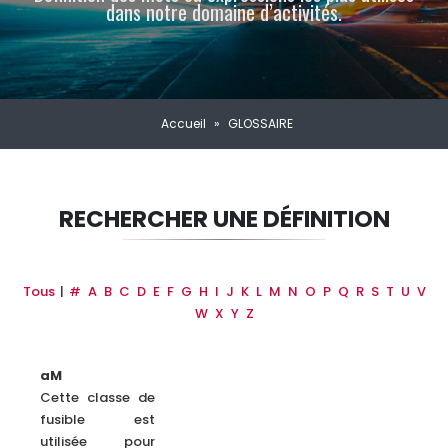
dans notre domaine d’activités.
Accueil
»
GLOSSAIRE
RECHERCHER UNE DÉFINITION
Tous
|
#
A
B
C
D
E
F
G
H
I
J
K
L
M
N
O
P
Q
R
S
T
U
V
W
X
Y
Z
aM
Cette classe de
fusible est
utilisée pour