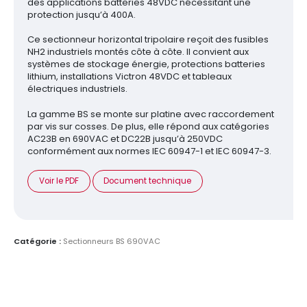
des applications batteries 48VDC nécessitant une
protection jusqu’à 400A.
Ce sectionneur horizontal tripolaire reçoit des fusibles
NH2 industriels montés côte à côte. Il convient aux
systèmes de stockage énergie, protections batteries
lithium, installations Victron 48VDC et tableaux
électriques industriels.
La gamme BS se monte sur platine avec raccordement
par vis sur cosses. De plus, elle répond aux catégories
AC23B en 690VAC et DC22B jusqu’à 250VDC
conformément aux normes IEC 60947-1 et IEC 60947-3.
Voir le PDF
Document technique
Catégorie :
Sectionneurs BS 690VAC