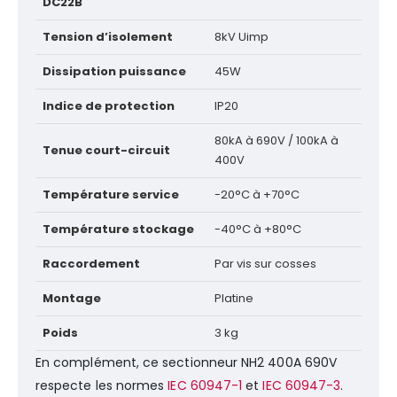
DC22B
Tension d’isolement
8kV Uimp
Dissipation puissance
45W
Indice de protection
IP20
80kA à 690V / 100kA à
Tenue court-circuit
400V
Température service
-20°C à +70°C
Température stockage
-40°C à +80°C
Raccordement
Par vis sur cosses
Montage
Platine
Poids
3 kg
En complément, ce sectionneur NH2 400A 690V
respecte les normes
IEC 60947-1
et
IEC 60947-3
.