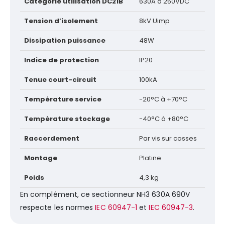
Catégorie utilisation DC21B
630A à 250VDC
Tension d’isolement
8kV Uimp
Dissipation puissance
48W
Indice de protection
IP20
Tenue court-circuit
100kA
Température service
-20°C à +70°C
Température stockage
-40°C à +80°C
Raccordement
Par vis sur cosses
Montage
Platine
Poids
4,3 kg
En complément, ce sectionneur NH3 630A 690V
respecte les normes
IEC 60947-1
et
IEC 60947-3
.