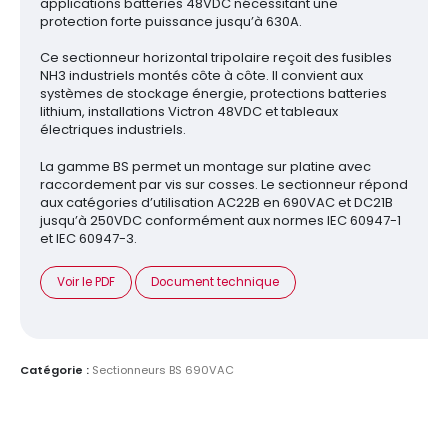
applications batteries 48VDC nécessitant une
protection forte puissance jusqu’à 630A.
Ce sectionneur horizontal tripolaire reçoit des fusibles
NH3 industriels montés côte à côte. Il convient aux
systèmes de stockage énergie, protections batteries
lithium, installations Victron 48VDC et tableaux
électriques industriels.
La gamme BS permet un montage sur platine avec
raccordement par vis sur cosses. Le sectionneur répond
aux catégories d’utilisation AC22B en 690VAC et DC21B
jusqu’à 250VDC conformément aux normes IEC 60947-1
et IEC 60947-3.
Voir le PDF
Document technique
Catégorie :
Sectionneurs BS 690VAC