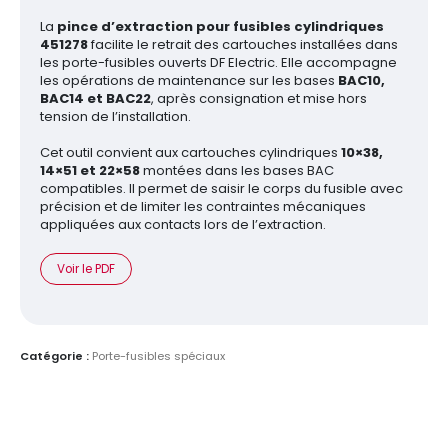
La
pince d’extraction pour fusibles cylindriques
451278
facilite le retrait des cartouches installées dans
les porte-fusibles ouverts DF Electric. Elle accompagne
les opérations de maintenance sur les bases
BAC10,
BAC14 et BAC22
, après consignation et mise hors
tension de l’installation.
Cet outil convient aux cartouches cylindriques
10×38,
14×51 et 22×58
montées dans les bases BAC
compatibles. Il permet de saisir le corps du fusible avec
précision et de limiter les contraintes mécaniques
appliquées aux contacts lors de l’extraction.
Voir le PDF
Catégorie :
Porte-fusibles spéciaux