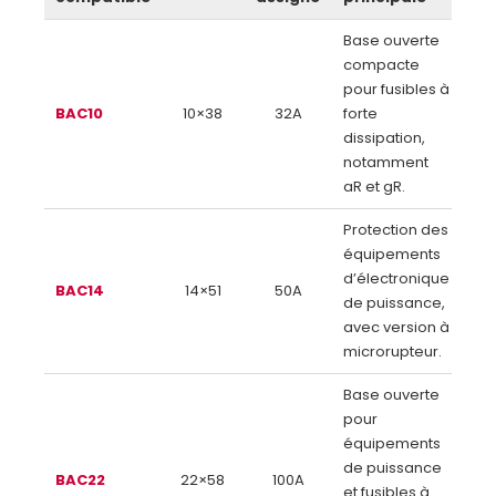
Base ouverte
compacte
pour fusibles à
BAC10
10×38
32A
forte
dissipation,
notamment
aR et gR.
Protection des
équipements
d’électronique
BAC14
14×51
50A
de puissance,
avec version à
microrupteur.
Base ouverte
pour
équipements
de puissance
BAC22
22×58
100A
et fusibles à