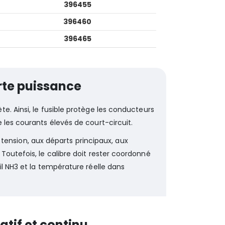
396455
396460
396465
rte puissance
 Ainsi, le fusible protège les conducteurs
 les courants élevés de court-circuit.
nsion, aux départs principaux, aux
Toutefois, le calibre doit rester coordonné
il NH3 et la température réelle dans
tif et continu