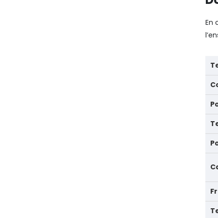
En 
l’e
T
C
P
T
P
Ca
F
T