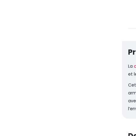
Pr
La
et 
Cet
arm
ave
l’e
Do