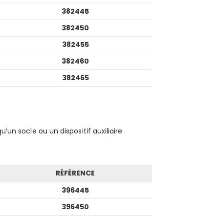
382445
382450
382455
382460
382465
u’un socle ou un dispositif auxiliaire
RÉFÉRENCE
396445
396450