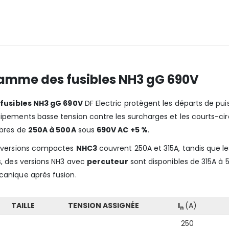
amme des fusibles NH3 gG 690V
s
fusibles NH3 gG 690V
DF Electric protègent les départs de puis
ipements basse tension contre les surcharges et les courts-ci
ibres de
250A à 500A
sous
690V AC +5 %
.
 versions compactes
NHC3
couvrent 250A et 315A, tandis que l
s, des versions NH3 avec
percuteur
sont disponibles de 315A à 5
anique après fusion.
TAILLE
TENSION ASSIGNÉE
I
(A)
n
250