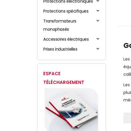
Protections électroniques
Protections spécifiques
Transformateurs
monophasés
Accessoires électriques
G
Prises industrielles
Le
équ
ESPACE
cal
TÉLÉCHARGEMENT
Les
plu
méc