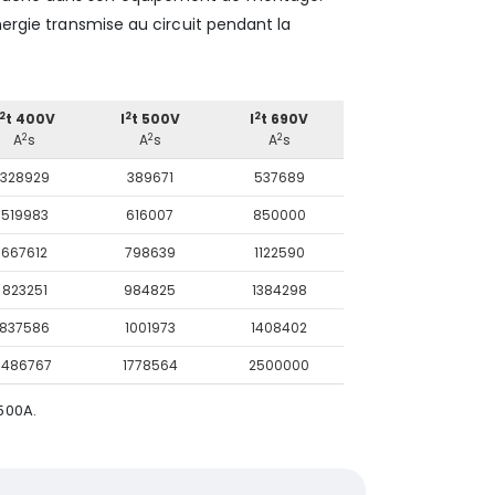
énergie transmise au circuit pendant la
2
2
2
t 400V
I
t 500V
I
t 690V
2
2
2
A
s
A
s
A
s
328929
389671
537689
519983
616007
850000
667612
798639
1122590
823251
984825
1384298
837586
1001973
1408402
1486767
1778564
2500000
500A.