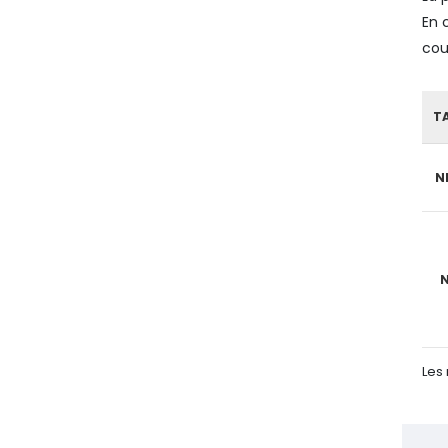
En 
cou
TA
N
Les