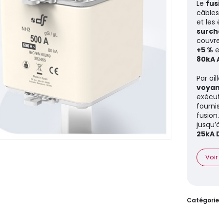
Le
fus
câbles
et les
surcha
couvre
+5 %
e
80kA 
Par ai
voyan
exécu
fourni
fusion
jusqu’
25kA 
Voir
Catégorie