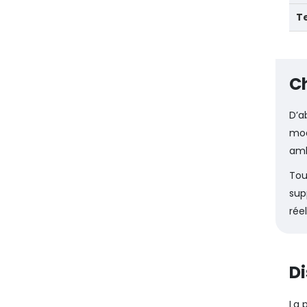
Te
Ch
D’a
mod
amb
Tou
sup
réel
Di
La 