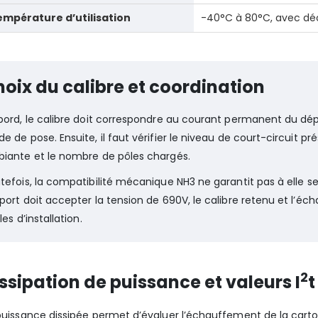
mpérature d’utilisation
-40°C à 80°C, avec dé
oix du calibre et coordination
bord, le calibre doit correspondre au courant permanent du dép
e de pose. Ensuite, il faut vérifier le niveau de court-circuit p
iante et le nombre de pôles chargés.
tefois, la compatibilité mécanique NH3 ne garantit pas à elle seul
port doit accepter la tension de 690V, le calibre retenu et l’éc
les d’installation.
2
ssipation de puissance et valeurs I
t
puissance dissipée permet d’évaluer l’échauffement de la ca