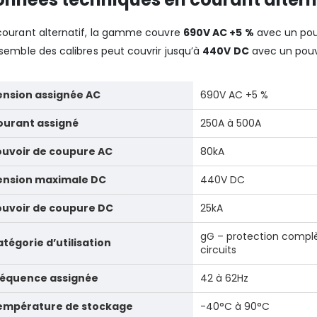
courant alternatif, la gamme couvre
690V AC +5 %
avec un pou
nsemble des calibres peut couvrir jusqu’à
440V DC
avec un pouv
ension assignée AC
690V AC +5 %
ourant assigné
250A à 500A
ouvoir de coupure AC
80kA
ension maximale DC
440V DC
ouvoir de coupure DC
25kA
gG – protection complè
tégorie d’utilisation
circuits
réquence assignée
42 à 62Hz
empérature de stockage
-40°C à 90°C