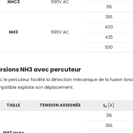
NHC3
690V AC
315
355
400
NH3
690V AC
425
500
rsions NH3 avec percuteur
si, le percuteur facilite la détection mécanique de la fusion lorsq
patible exploite son déplacement.
TAILLE
TENSION ASSIGNÉE
I
(A)
n
315
355
NH3 avec