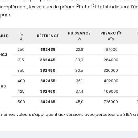
2
2
complément, les valeurs de préarc I
t et d’I
t total indiquent l’
pure.
2
I
PUISSANCE
PRÉARC I
t
I
n
ILLE
RÉFÉRENCE
2
A
W
A
s
250
382435
22,6
167000
HC3
315
382445
30,0
264000
355
382450
30,5
326000
400
382455
36,1
402000
NH3
425
382460
37,4
409000
500
382465
45,0
726000
 mêmes valeurs s’appliquent aux versions avec percuteur de 315A à 