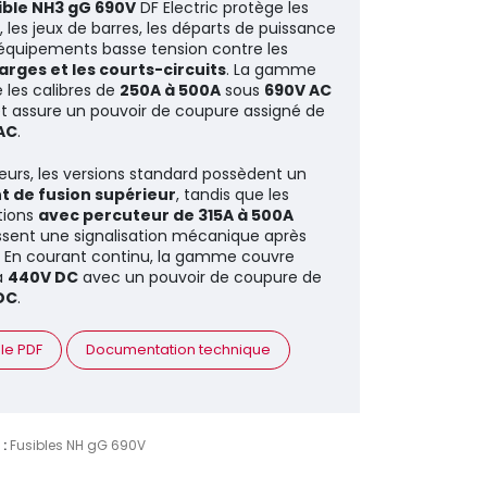
ible NH3 gG 690V
DF Electric protège les
, les jeux de barres, les départs de puissance
 équipements basse tension contre les
rges et les courts-circuits
. La gamme
 les calibres de
250A à 500A
sous
690V AC
t assure un pouvoir de coupure assigné de
AC
.
lleurs, les versions standard possèdent un
t de fusion supérieur
, tandis que les
tions
avec percuteur de 315A à 500A
ssent une signalisation mécanique après
. En courant continu, la gamme couvre
à
440V DC
avec un pouvoir de coupure de
DC
.
 le PDF
Documentation technique
 :
Fusibles NH gG 690V