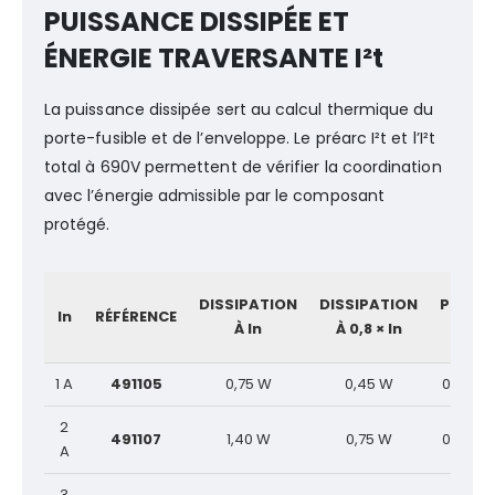
PUISSANCE DISSIPÉE ET
ÉNERGIE TRAVERSANTE I²t
La puissance dissipée sert au calcul thermique du
porte-fusible et de l’enveloppe. Le préarc I²t et l’I²t
total à 690V permettent de vérifier la coordination
avec l’énergie admissible par le composant
protégé.
DISSIPATION
DISSIPATION
PRÉAR
In
RÉFÉRENCE
À In
À 0,8 × In
I²t
1 A
491105
0,75 W
0,45 W
0,20 A²
2
491107
1,40 W
0,75 W
0,80 A²
A
3