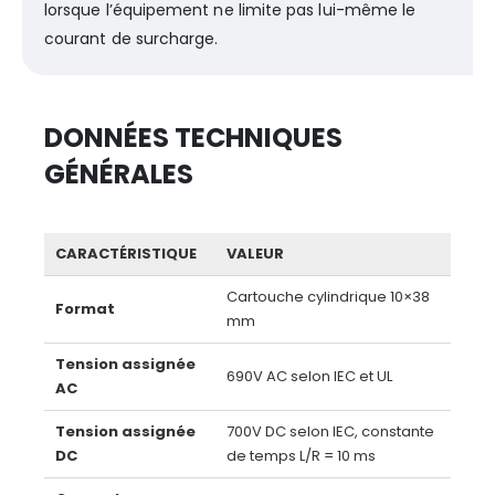
lorsque l’équipement ne limite pas lui-même le
courant de surcharge.
DONNÉES TECHNIQUES
GÉNÉRALES
CARACTÉRISTIQUE
VALEUR
Cartouche cylindrique 10×38
Format
mm
Tension assignée
690V AC selon IEC et UL
AC
Tension assignée
700V DC selon IEC, constante
DC
de temps L/R = 10 ms