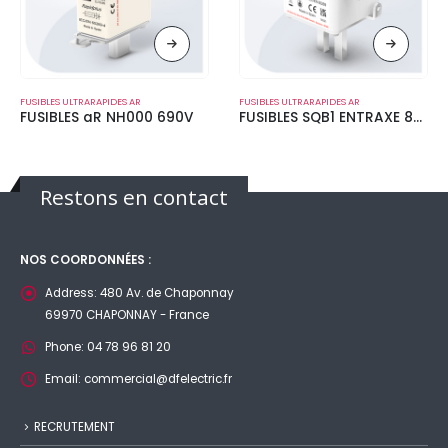
FUSIBLES ULTRARAPIDES AR
FUSIBLES ULTRARAPIDES AR
FUSIBLES aR NH000 690V
FUSIBLES SQB1 ENTRAXE 80 MM 690V
Restons en contact
NOS COORDONNÉES :
Address:
480 Av. de Chaponnay
69970 CHAPONNAY - France
Phone:
04 78 96 81 20
Email:
commercial@dfelectric.fr
RECRUTEMENT