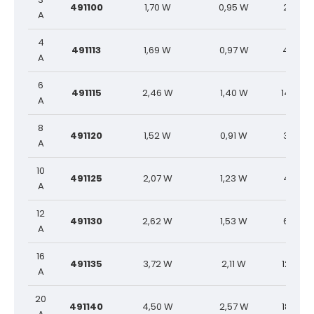
491100
1,70 W
0,95 W
2,5 A²s
A
4
491113
1,69 W
0,97 W
4,9 A²s
A
6
491115
2,46 W
1,40 W
14,0 A²
A
8
491120
1,52 W
0,91 W
3,0 A²s
A
10
491125
2,07 W
1,23 W
4,7 A²s
A
12
491130
2,62 W
1,53 W
6,8 A²s
A
16
491135
3,72 W
2,11 W
12,0 A²
A
20
491140
4,50 W
2,57 W
18,8 A²