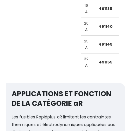
16
491135
A
20
491140
A
25
491145
A
32
491155
A
APPLICATIONS ET FONCTION
DE LA CATÉGORIE aR
Les fusibles Rapidplus aR limitent les contraintes
thermiques et électrodynamiques appliquées aux