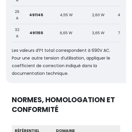
A
25
491145
4,55 W
2,60 W
48,0 A²
A
32
491155
6,65 W
3,65 W
75,0 A²
A
Les valeurs d’I²t total correspondent à 690V AC.
Pour une autre tension d’utilisation, appliquer le
coefficient de correction indiqué dans la
documentation technique.
NORMES, HOMOLOGATION ET
CONFORMITÉ
RÉFÉRENTIEL
DOMAINE