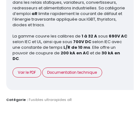
dans les relais statiques, variateurs, convertisseurs,
redresseurs et alimentations industrielles. Sa catégorie
d’emploi
aR
limite rapidement le courant de défaut et
l’énergie traversante appliquée aux IGBT, thyristors,
diodes et triacs.
La gamme couvre les calibres de
1 à 32 A
sous
690V AC
selon IEC et UL, ainsi que sous
700V DC
selon IEC avec
une constante de temps
L/R de 10 ms
. Elle offre un
pouvoir de coupure de
200 kA en AC
et de
30 kA en
DC
.
Voir le PDF
Documentation technique
Catégorie :
Fusibles ultrarapides aR