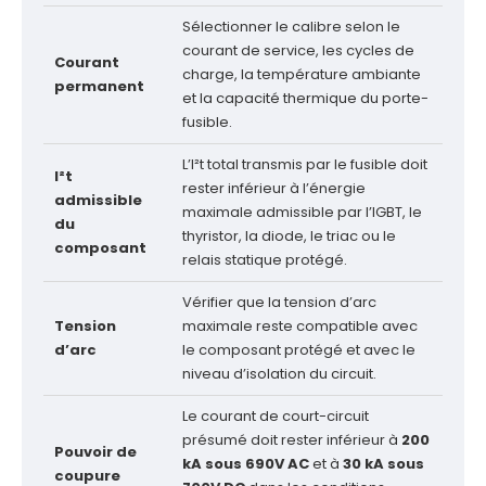
Sélectionner le calibre selon le
courant de service, les cycles de
Courant
charge, la température ambiante
permanent
et la capacité thermique du porte-
fusible.
L’I²t total transmis par le fusible doit
I²t
rester inférieur à l’énergie
admissible
maximale admissible par l’IGBT, le
du
thyristor, la diode, le triac ou le
composant
relais statique protégé.
Vérifier que la tension d’arc
Tension
maximale reste compatible avec
d’arc
le composant protégé et avec le
niveau d’isolation du circuit.
Le courant de court-circuit
présumé doit rester inférieur à
200
Pouvoir de
kA sous 690V AC
et à
30 kA sous
coupure