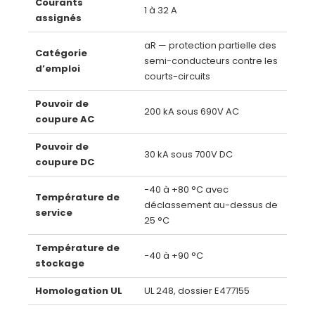
Courants
1 à 32 A
assignés
aR — protection partielle des
Catégorie
semi-conducteurs contre les
d’emploi
courts-circuits
Pouvoir de
200 kA sous 690V AC
coupure AC
Pouvoir de
30 kA sous 700V DC
coupure DC
−40 à +80 °C avec
Température de
déclassement au-dessus de
service
25 °C
Température de
−40 à +90 °C
stockage
Homologation UL
UL 248, dossier E477155