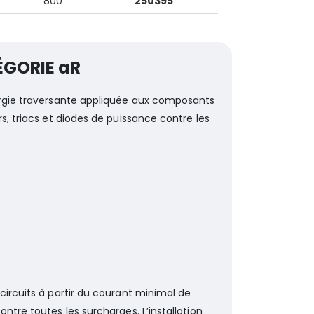
800
250395
ÉGORIE aR
nergie traversante appliquée aux composants
s, triacs et diodes de puissance contre les
circuits à partir du courant minimal de
ntre toutes les surcharges. L’installation