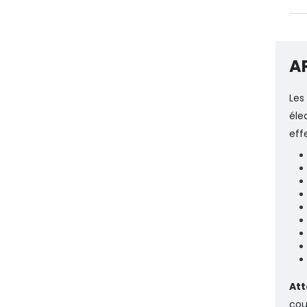
A
Les
éle
eff
Att
cou