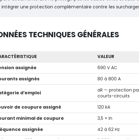
t intégrer une protection complémentaire contre les surcharges l
ONNÉES TECHNIQUES GÉNÉRALES
ARACTÉRISTIQUE
VALEUR
ension assignée
690 V AC
ourants assignés
80 à 800 A
aR — protection pa
atégorie d’emploi
courts-circuits
ouvoir de coupure assigné
120 kA
ourant minimal de coupure
3,5 × In
réquence assignée
42 à 62 Hz