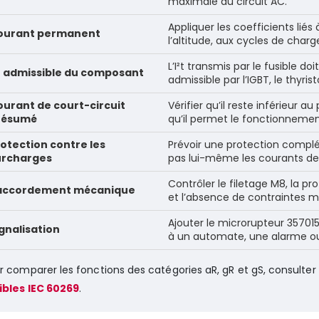
maximale du circuit AC.
Appliquer les coefficients lié
ourant permanent
l’altitude, aux cycles de charge
L’I²t transmis par le fusible do
²t admissible du composant
admissible par l’IGBT, le thyri
urant de court-circuit
Vérifier qu’il reste inférieur 
résumé
qu’il permet le fonctionneme
otection contre les
Prévoir une protection complé
urcharges
pas lui-même les courants de
Contrôler le filetage M8, la pr
accordement mécanique
et l’absence de contraintes mé
Ajouter le microrupteur 357015 
gnalisation
à un automate, une alarme ou
r comparer les fonctions des catégories aR, gR et gS, consulter
ibles IEC 60269
.