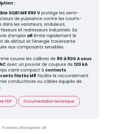
ption :
ible SQB1 M8 690 V
protège les semi-
teurs de puissance contre les courts-
s dans les variateurs, onduleurs,
tisseurs et redresseurs industriels. Sa
rie d’emploi
aR
limite rapidement le
t de défaut et l’énergie traversante
uée aux composants sensibles.
me couvre les calibres de
80 à 800 A sous
 AC
avec un pouvoir de coupure de
120 kA
.
orps carré compact à
contacts
rants filetés M8
facilite le raccordement
rres conductrices ou câbles équipés de
.
 le PDF
Documentation technique
 :
Fusibles ultrarapides aR