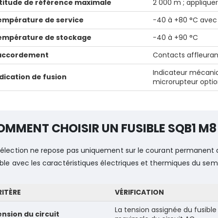
ltitude de référence maximale
2 000 m ; appliqu
empérature de service
−40 à +80 °C avec
empérature de stockage
−40 à +90 °C
accordement
Contacts affleuran
Indicateur mécani
dication de fusion
microrupteur optio
OMMENT CHOISIR UN FUSIBLE SQB1 M8 
sélection ne repose pas uniquement sur le courant permanent de
ible avec les caractéristiques électriques et thermiques du se
RITÈRE
VÉRIFICATION
La tension assignée du fusible
nsion du circuit