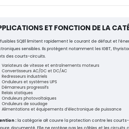
PPLICATIONS ET FONCTION DE LA CAT
 fusibles SQB1 limitent rapidement le courant de défaut et l’é
ctroniques sensibles. Ils protègent notamment les IGBT, thyristor
ets des courts-circuits.
Variateurs de vitesse et entraînements moteurs
Convertisseurs AC/DC et DC/AC
Redresseurs industriels
Onduleurs et systèmes UPS
Démarreurs progressifs
Relais statiques
Onduleurs photovoltaïques
Onduleurs de soudage
Alimentations et équipements d’électronique de puissance
ention :
la catégorie aR couvre la protection contre les courts-
pure documenté. Elle ne protège pas les câbles et les circuits co