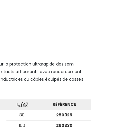
ur la protection ultrarapide des semi-
contacts affleurants avec raccordement
 conductrices ou câbles équipés de cosses
.
I
(A)
RÉFÉRENCE
n
80
250325
100
250330