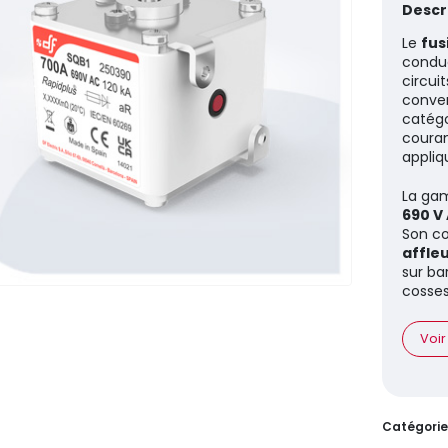
Descri
Le
fus
conduc
circuit
conver
catégo
couran
appliq
La gam
690 V
Son c
affleu
sur ba
cosses
Voir
Catégorie