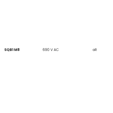
SQB1 M8
690 V AC
aR