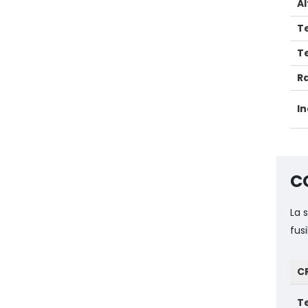
A
T
T
R
In
C
La 
fus
C
Te