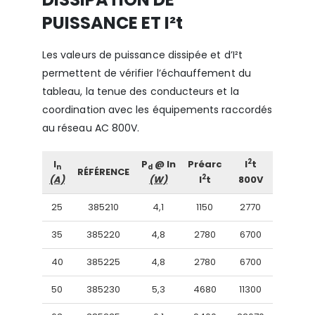
PUISSANCE ET I²t
Les valeurs de puissance dissipée et d’I²t
permettent de vérifier l’échauffement du
tableau, la tenue des conducteurs et la
coordination avec les équipements raccordés
au réseau AC 800V.
2
I
P
@ In
Préarc
I
t
n
d
RÉFÉRENCE
2
(A)
(W)
I
t
800V
25
385210
4,1
1150
2770
35
385220
4,8
2780
6700
40
385225
4,8
2780
6700
50
385230
5,3
4680
11300