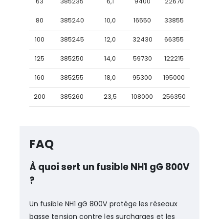
63
385235
6,1
9400
22670
80
385240
10,0
16550
33855
100
385245
12,0
32430
66355
125
385250
14,0
59730
122215
160
385255
18,0
95300
195000
200
385260
23,5
108000
256350
FAQ
À quoi sert un fusible NH1 gG 800V
?
Un fusible NH1 gG 800V protège les réseaux
basse tension contre les surcharges et les