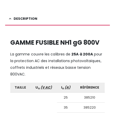
DESCRIPTION
GAMME FUSIBLE NH1 gG 800V
La gamme couvre les calibres de
25A à 200A
pour
la protection AC des installations photovoltaïques,
coffrets industriels et réseaux basse tension
800VAC.
TAILLE
U
(V AC)
I
(A)
RÉFÉRENCE
n
n
25
385210
35
385220