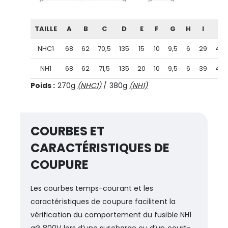
TAILLE
A
B
C
D
E
F
G
H
I
J
NHC1
68
62
70,5
135
15
10
9,5
6
29
40
NH1
68
62
71,5
135
20
10
9,5
6
39
40
Poids :
270g
(NHC1)
/ 380g
(NH1)
COURBES ET
CARACTÉRISTIQUES DE
COUPURE
Les courbes temps-courant et les
caractéristiques de coupure facilitent la
vérification du comportement du fusible NH1
gG 800V lors d’une surcharge ou d’un court-