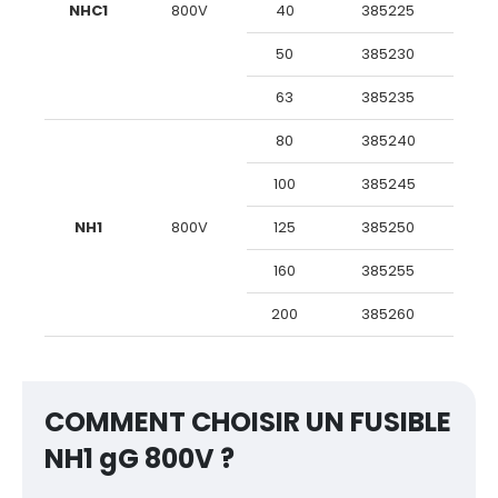
NHC1
800V
40
385225
50
385230
63
385235
80
385240
100
385245
NH1
800V
125
385250
160
385255
200
385260
COMMENT CHOISIR UN FUSIBLE
NH1 gG 800V ?