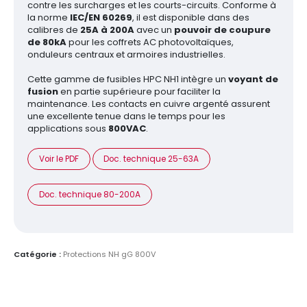
contre les surcharges et les courts-circuits. Conforme à
la norme
IEC/EN 60269
, il est disponible dans des
calibres de
25A à 200A
avec un
pouvoir de coupure
de 80kA
pour les coffrets AC photovoltaïques,
onduleurs centraux et armoires industrielles.
Cette gamme de fusibles HPC NH1 intègre un
voyant de
fusion
en partie supérieure pour faciliter la
maintenance. Les contacts en cuivre argenté assurent
une excellente tenue dans le temps pour les
applications sous
800VAC
.
Voir le PDF
Doc. technique 25-63A
Doc. technique 80-200A
Catégorie :
Protections NH gG 800V