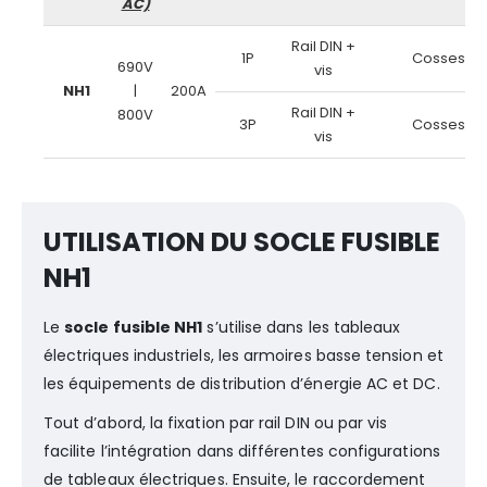
AC)
Rail DIN +
1P
Cosses
690V
vis
NH1
|
200A
Rail DIN +
800V
3P
Cosses
vis
UTILISATION DU SOCLE FUSIBLE
NH1
Le
socle fusible NH1
s’utilise dans les tableaux
électriques industriels, les armoires basse tension et
les équipements de distribution d’énergie AC et DC.
Tout d’abord, la fixation par rail DIN ou par vis
facilite l’intégration dans différentes configurations
de tableaux électriques. Ensuite, le raccordement