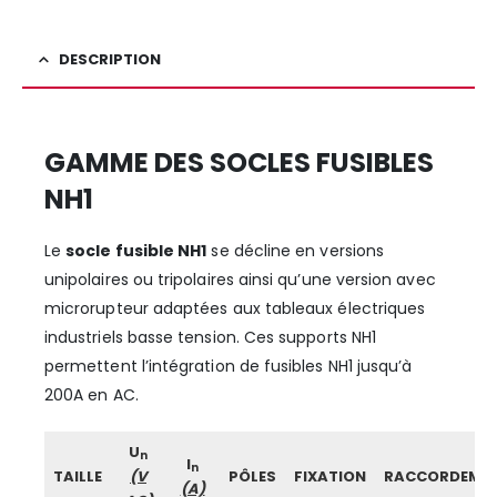
DESCRIPTION
GAMME DES SOCLES FUSIBLES
NH1
Le
socle fusible NH1
se décline en versions
unipolaires ou tripolaires ainsi qu’une version avec
microrupteur adaptées aux tableaux électriques
industriels basse tension. Ces supports NH1
permettent l’intégration de fusibles NH1 jusqu’à
200A en AC.
U
n
I
n
TAILLE
(V
PÔLES
FIXATION
RACCORDEME
(A)