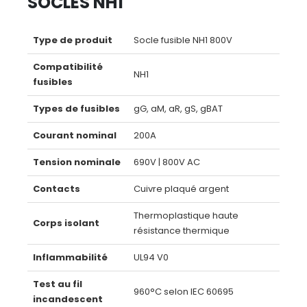
SOCLES NH1
Type de produit
Socle fusible NH1 800V
Compatibilité
NH1
fusibles
Types de fusibles
gG, aM, aR, gS, gBAT
Courant nominal
200A
Tension nominale
690V | 800V AC
Contacts
Cuivre plaqué argent
Thermoplastique haute
Corps isolant
résistance thermique
Inflammabilité
UL94 V0
Test au fil
960°C selon IEC 60695
incandescent