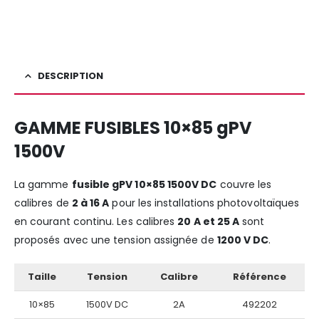
DESCRIPTION
GAMME FUSIBLES 10×85 gPV
1500V
La gamme
fusible gPV 10×85 1500V DC
couvre les
calibres de
2 à 16 A
pour les installations photovoltaïques
en courant continu. Les calibres
20 A et 25 A
sont
proposés avec une tension assignée de
1200 V DC
.
Taille
Tension
Calibre
Référence
10×85
1500V DC
2A
492202