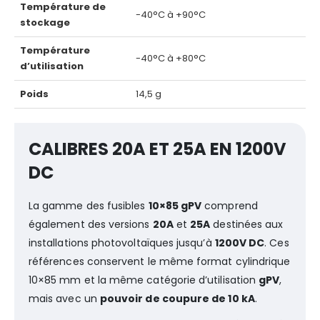
Température de
-40°C à +90°C
stockage
Température
-40°C à +80°C
d’utilisation
Poids
14,5 g
CALIBRES 20A ET 25A EN 1200V
DC
La gamme des fusibles
10×85 gPV
comprend
également des versions
20A
et
25A
destinées aux
installations photovoltaïques jusqu’à
1200V DC
. Ces
références conservent le même format cylindrique
10×85 mm et la même catégorie d’utilisation
gPV
,
mais avec un
pouvoir de coupure de 10 kA
.