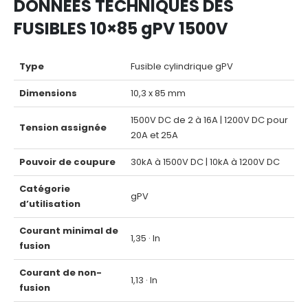
DONNÉES TECHNIQUES DES
FUSIBLES 10×85 gPV 1500V
Type
Fusible cylindrique gPV
Dimensions
10,3 x 85 mm
1500V DC de 2 à 16A | 1200V DC pour
Tension assignée
20A et 25A
Pouvoir de coupure
30kA à 1500V DC | 10kA à 1200V DC
Catégorie
gPV
d’utilisation
Courant minimal de
1,35 · In
fusion
Courant de non-
1,13 · In
fusion