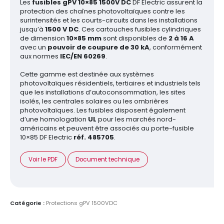
Les
fusibles gPV 10×85 1500V DC
DF Electric assurent la
protection des chaînes photovoltaïques contre les
surintensités et les courts-circuits dans les installations
jusqu’à
1500 V DC
. Ces cartouches fusibles cylindriques
de dimension
10×85 mm
sont disponibles de
2 à 16 A
avec un
pouvoir de coupure de 30 kA
, conformément
aux normes
IEC/EN 60269
.
Cette gamme est destinée aux systèmes
photovoltaïques résidentiels, tertiaires et industriels tels
que les installations d’autoconsommation, les sites
isolés, les centrales solaires ou les ombrières
photovoltaïques. Les fusibles disposent également
d’une homologation
UL
pour les marchés nord-
américains et peuvent être associés au porte-fusible
10×85 DF Electric
réf. 485705
.
Voir le PDF
Document technique
Catégorie :
Protections gPV 1500VDC