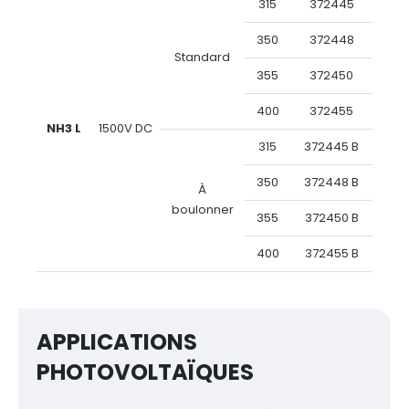
315
372445
350
372448
Standard
355
372450
400
372455
NH3 L
1500V DC
315
372445 B
350
372448 B
À
boulonner
355
372450 B
400
372455 B
APPLICATIONS
PHOTOVOLTAÏQUES