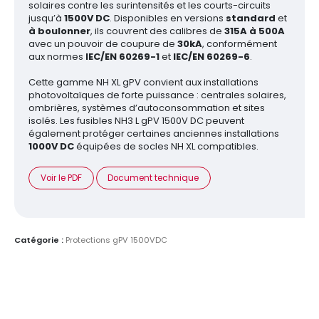
solaires contre les surintensités et les courts-circuits
jusqu’à
1500V DC
. Disponibles en versions
standard
et
à boulonner
, ils couvrent des calibres de
315A à 500A
avec un pouvoir de coupure de
30kA
, conformément
aux normes
IEC/EN 60269-1
et
IEC/EN 60269-6
.
Cette gamme NH XL gPV convient aux installations
photovoltaïques de forte puissance : centrales solaires,
ombrières, systèmes d’autoconsommation et sites
isolés. Les fusibles NH3 L gPV 1500V DC peuvent
également protéger certaines anciennes installations
1000V DC
équipées de socles NH XL compatibles.
Voir le PDF
Document technique
Catégorie :
Protections gPV 1500VDC