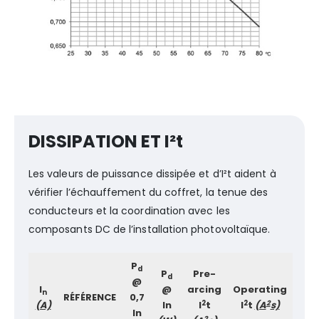
DISSIPATION ET I²t
Les valeurs de puissance dissipée et d’I²t aident à
vérifier l’échauffement du coffret, la tenue des
conducteurs et la coordination avec les
composants DC de l’installation photovoltaïque.
P
d
P
Pre-
d
@
I
@
arcing
Operating
n
RÉFÉRENCE
0,7
2
2
2
(A)
In
I
t
I
t
(A
s)
In
2