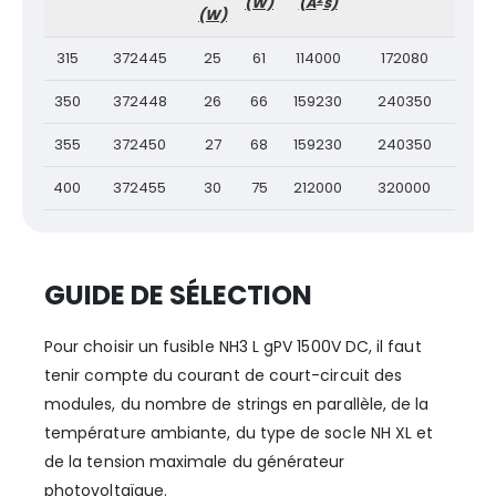
(W)
(A
s)
(W)
315
372445
25
61
114000
172080
350
372448
26
66
159230
240350
355
372450
27
68
159230
240350
400
372455
30
75
212000
320000
GUIDE DE SÉLECTION
Pour choisir un fusible NH3 L gPV 1500V DC, il faut
tenir compte du courant de court-circuit des
modules, du nombre de strings en parallèle, de la
température ambiante, du type de socle NH XL et
de la tension maximale du générateur
photovoltaïque.