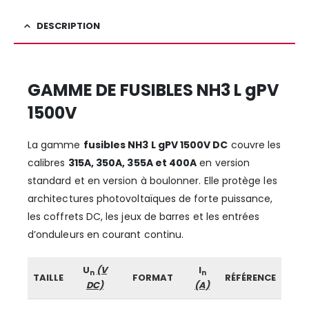
DESCRIPTION
GAMME DE FUSIBLES NH3 L gPV
1500V
La gamme
fusibles NH3 L gPV 1500V DC
couvre les
calibres
315A, 350A, 355A et 400A
en version
standard et en version à boulonner. Elle protège les
architectures photovoltaïques de forte puissance,
les coffrets DC, les jeux de barres et les entrées
d’onduleurs en courant continu.
U
(V
I
n
n
TAILLE
FORMAT
RÉFÉRENCE
DC)
(A)