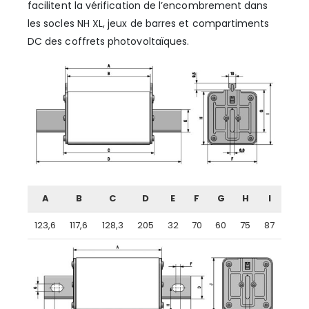
facilitent la vérification de l’encombrement dans
les socles NH XL, jeux de barres et compartiments
DC des coffrets photovoltaïques.
A
B
C
D
E
F
G
H
I
123,6
117,6
128,3
205
32
70
60
75
87