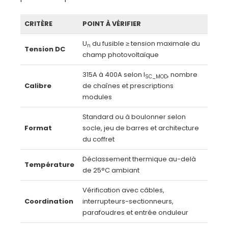
CRITÈRE
POINT À VÉRIFIER
U
du fusible ≥ tension maximale du
n
Tension DC
champ photovoltaïque
315A à 400A selon I
, nombre
SC_MOD
Calibre
de chaînes et prescriptions
modules
Standard ou à boulonner selon
Format
socle, jeu de barres et architecture
du coffret
Déclassement thermique au-delà
Température
de 25°C ambiant
Vérification avec câbles,
Coordination
interrupteurs-sectionneurs,
parafoudres et entrée onduleur