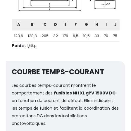
A
B
C
D
E
F
G
H
I
J
123,6
128,3
205
32
176
6,5
10,5
33
70
75
Poids :
1,6kg
COURBE TEMPS-COURANT
Les courbes temps-courant montrent le
comportement des
fusibles NH XL gPV 1500V DC
en fonction du courant de défaut. Elles indiquent
les temps de fusion et facilitent la coordination des
protections DC dans les installations
photovoltaïques.