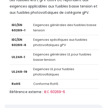
Les fusibles NH3 L gPV 1500V DC répondent aux
exigences applicables aux fusibles basse tension et
aux fusibles photovoltaïques de catégorie gPV.
IEC/EN
Exigences générales des fusibles basse
60269-1
tension
IEC/EN
Exigences spécifiques aux fusibles
60269-6
photovoltaïques gPV
Exigences générales UL pour fusibles
UL248-1
basse tension
Exigences UL pour fusibles
UL248-19
photovoltaïques
RoHS
Conforme RoHS
Référence externe :
IEC 60269-6