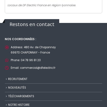
Locaux de DF Electric France en région lyonnaise.
Restons en contact
NOS COORDONNÉES :
Address:
480 Av. de Chaponnay
69970 CHAPONNAY - France
Phone:
04 78 96 81 20
Email:
commercial@dfelectric.fr
RECRUTEMENT
NOUVEAUTÉS
TÉLÉCHARGEMENTS
NOTRE HISTOIRE