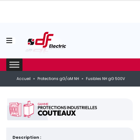
Accueil
»
Protections gG/aM NH
»
Fusibles NH gG 500V
Description :