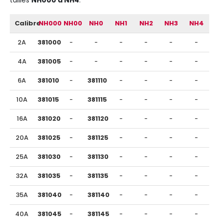
tailles
NH000 à NH4
.
Calibre
NH000
NH00
NH0
NH1
NH2
NH3
NH4
2A
381000
-
-
-
-
-
-
4A
381005
-
-
-
-
-
-
6A
381010
-
381110
-
-
-
-
10A
381015
-
381115
-
-
-
-
16A
381020
-
381120
-
-
-
-
20A
381025
-
381125
-
-
-
-
25A
381030
-
381130
-
-
-
-
32A
381035
-
381135
-
-
-
-
35A
381040
-
381140
-
-
-
-
40A
381045
-
381145
-
-
-
-