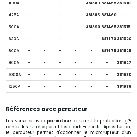
400A
-
-
-
-
381380
381455
381510
425A
-
-
-
-
381385
381460
-
500A
-
-
-
-
381390
381465
381515
630A
-
-
-
-
-
381470
381520
800A
-
-
-
-
-
381475
381525
900A
-
-
-
-
-
-
381527
1000A
-
-
-
-
-
-
381530
1250A
-
-
-
-
-
-
381535
Références avec percuteur
Les versions avec
percuteur
assurent la protection gG
contre les surcharges et les courts-circuits. Après fusion,
le percuteur permet d'actionner le microrupteur d'un