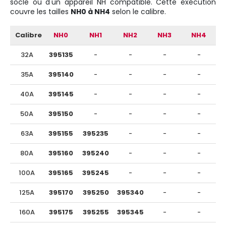
socle ou d'un appareil NH compatible. Cette exécution
couvre les tailles
NH0 à NH4
selon le calibre.
Calibre
NH0
NH1
NH2
NH3
NH4
32A
395135
-
-
-
-
35A
395140
-
-
-
-
40A
395145
-
-
-
-
50A
395150
-
-
-
-
63A
395155
395235
-
-
-
80A
395160
395240
-
-
-
100A
395165
395245
-
-
-
125A
395170
395250
395340
-
-
160A
395175
395255
395345
-
-