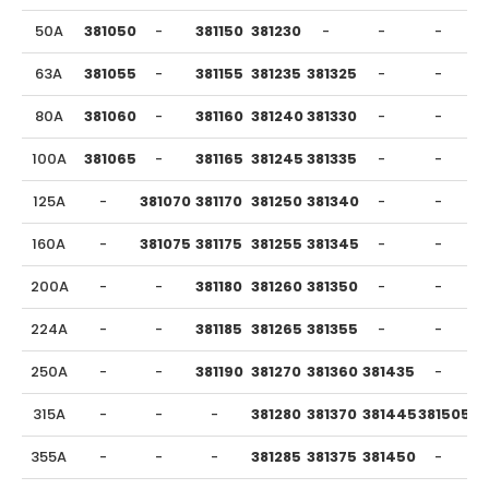
50A
381050
-
381150
381230
-
-
-
63A
381055
-
381155
381235
381325
-
-
80A
381060
-
381160
381240
381330
-
-
100A
381065
-
381165
381245
381335
-
-
125A
-
381070
381170
381250
381340
-
-
160A
-
381075
381175
381255
381345
-
-
200A
-
-
381180
381260
381350
-
-
224A
-
-
381185
381265
381355
-
-
250A
-
-
381190
381270
381360
381435
-
315A
-
-
-
381280
381370
381445
381505
355A
-
-
-
381285
381375
381450
-