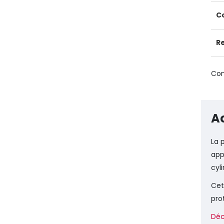
C
R
Con
Ac
La 
app
cyl
Cet
pro
Déc