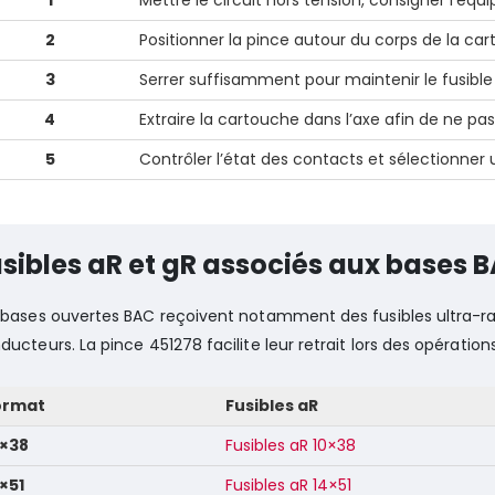
1
Mettre le circuit hors tension, consigner l’équ
2
Positionner la pince autour du corps de la car
3
Serrer suffisamment pour maintenir le fusib
4
Extraire la cartouche dans l’axe afin de ne pa
5
Contrôler l’état des contacts et sélectionne
sibles aR et gR associés aux bases 
 bases ouvertes BAC reçoivent notamment des fusibles ultra-ra
ducteurs. La pince 451278 facilite leur retrait lors des opérati
ormat
Fusibles aR
0×38
Fusibles aR 10×38
×51
Fusibles aR 14×51