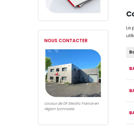
Co
La 
uti
NOUS CONTACTER
B
B
B
Locaux de DF Electric France en
région lyonnaise.
B