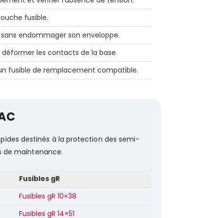
ipement et vérifier l’absence de tension.
touche fusible.
le sans endommager son enveloppe.
s déformer les contacts de la base.
r un fusible de remplacement compatible.
BAC
pides destinés à la protection des semi-
ons de maintenance.
Fusibles gR
Fusibles gR 10×38
Fusibles gR 14×51