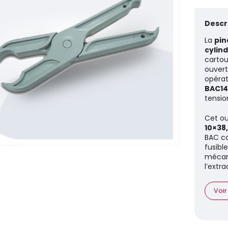
Descri
La
pin
cylin
cartou
ouvert
opérat
BAC14
tension
Cet ou
10×38,
BAC co
fusibl
mécani
l’extra
Voir