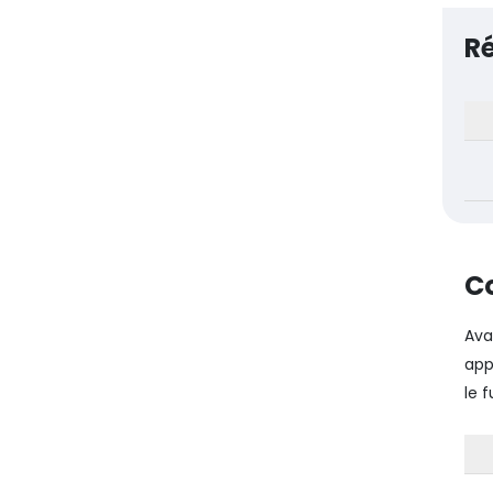
Ré
Co
Ava
app
le 