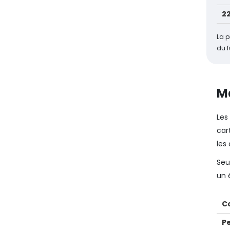
2
La p
du 
Ma
Les
car
les
Seu
un 
Co
P