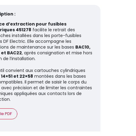
ption :
ce d’extraction pour fusibles
driques 451278
facilite le retrait des
ches installées dans les porte-fusibles
s DF Electric. Elle accompagne les
ions de maintenance sur les bases
BAC10,
 et BAC22
, après consignation et mise hors
 de l’installation.
til convient aux cartouches cylindriques
 14×51 et 22×58
montées dans les bases
mpatibles. Il permet de saisir le corps du
e avec précision et de limiter les contraintes
ques appliquées aux contacts lors de
ction.
 le PDF