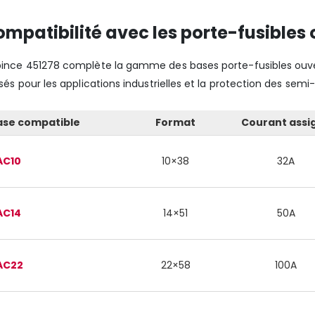
mpatibilité avec les porte-fusibles
pince 451278 complète la gamme des bases porte-fusibles ouver
lisés pour les applications industrielles et la protection des sem
ase compatible
Format
Courant assi
AC10
10×38
32A
AC14
14×51
50A
AC22
22×58
100A