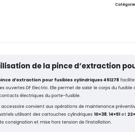
Catégorie
ilisation de la pince d’extraction po
pince d’extraction pour fusibles cylindriques 451278
facilit
es ouvertes DF Electric. Elle permet de saisir le corps du fusible
 contacts électriques du porte-fusible.
 accessoire convient aux opérations de maintenance préventiv
ustriels utilisant des cartouches cylindriques
10×38
,
14×51
et
22
ès consignation et mise hors tension de l’installation.