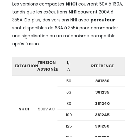
Les versions compactes
NHC1
couvrent 50A à 160A,
tandis que les exécutions
NH1
couvrent 200A à
355A. De plus, des versions NH1 avec
percuteur
sont disponibles de 63A à 355A pour commander
une signalisation ou un mécanisme compatible
après fusion.
TENSION
I
n
EXÉCUTION
RÉFÉRENCE
ASSIGNÉE
A
50
381230
63
381235
80
381240
NHC1
500V AC
100
381245
125
381250