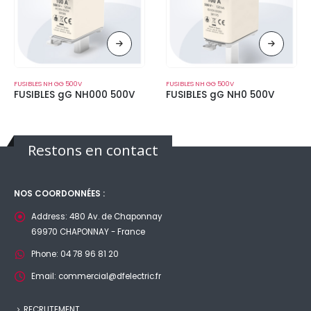
FUSIBLES NH GG 500V
FUSIBLES NH GG 500V
FUSIBLES gG NH000 500V
FUSIBLES gG NH0 500V
Restons en contact
NOS COORDONNÉES :
Address:
480 Av. de Chaponnay
69970 CHAPONNAY - France
Phone:
04 78 96 81 20
Email:
commercial@dfelectric.fr
RECRUTEMENT