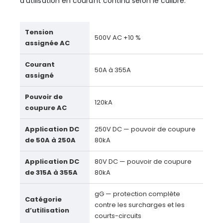
d’utilisation en courant continu selon le calibre.
Tension
500V AC +10 %
assignée AC
Courant
50A à 355A
assigné
Pouvoir de
120kA
coupure AC
Application DC
250V DC — pouvoir de coupure
de 50A à 250A
80kA
Application DC
80V DC — pouvoir de coupure
de 315A à 355A
80kA
gG — protection complète
Catégorie
contre les surcharges et les
d’utilisation
courts-circuits