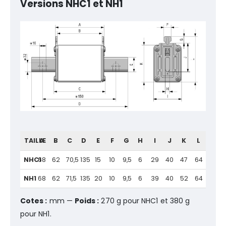
Versions NHC1 et NH1
TAILLE
A
B
C
D
E
F
G
H
I
J
K
L
NHC1
68
62
70,5
135
15
10
9,5
6
29
40
47
64
NH1
68
62
71,5
135
20
10
9,5
6
39
40
52
64
Cotes :
mm —
Poids :
270 g pour NHC1 et 380 g
pour NH1.