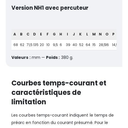
Version NH1 avec percuteur
A
B
C
D
E
F
G
H
I
J
K
L
M
N
O
P
68
62
71,5
135
20
10
9,5
6
39
40
52
64
15
28,5
16
14,5
Valeurs :
mm —
Poids :
380 g.
Courbes temps-courant et
caractéristiques de
limitation
Les courbes temps-courant indiquent le temps de
préarc en fonction du courant présumé. Pour le