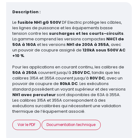
Description :
Le
fusible NH1 gG 500V
DF Electric protège les câbles,
les lignes de puissance et les équipements basse
tension contre les
surcharges et les courts-circuits
.
La gamme comprend les versions compactes
NHC1 de
50A à 160A
et les versions
NH1 de 200A à 355A
, avec
un pouvoir de coupure assigné de
120kA sous 500V AC
+10 %
.
Pour les applications en courant continu, les calibres de
50A à 250A
couvrent jusqu’à
250V DC
, tandis que les
calibres 315A et 355A couvrent jusqu’à
80V DC
, avec un
pouvoir de coupure de
80kA DC
. Les exécutions
standard possèdent un voyant supérieur et des versions
NH1 avec percuteur
sont disponibles de 63A à 355A.
Les calibres 315A et 355A correspondent à des
exécutions surcalibrées qui nécessitent une validation
thermique de l’équipement associé.
Voir le PDF
Documentation technique