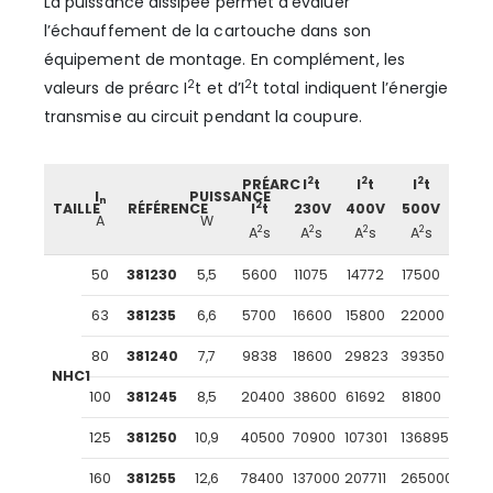
La puissance dissipée permet d’évaluer
l’échauffement de la cartouche dans son
équipement de montage. En complément, les
2
2
valeurs de préarc I
t et d’I
t total indiquent l’énergie
transmise au circuit pendant la coupure.
2
2
2
PRÉARC
I
t
I
t
I
t
I
PUISSANCE
n
2
TAILLE
RÉFÉRENCE
I
t
230V
400V
500V
A
W
2
2
2
2
A
s
A
s
A
s
A
s
50
381230
5,5
5600
11075
14772
17500
63
381235
6,6
5700
16600
15800
22000
80
381240
7,7
9838
18600
29823
39350
NHC1
100
381245
8,5
20400
38600
61692
81800
125
381250
10,9
40500
70900
107301
136895
160
381255
12,6
78400
137000
207711
265000