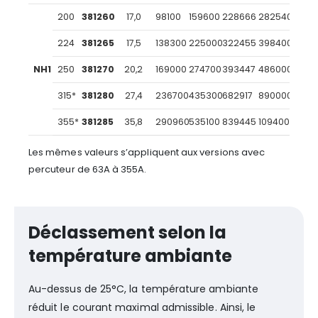
200
381260
17,0
98100
159600
228666
282540
224
381265
17,5
138300
225000
322455
398400
NH1
250
381270
20,2
169000
274700
393447
486000
315*
381280
27,4
236700
435300
682917
890000
355*
381285
35,8
290960
535100
839445
1094000
Les mêmes valeurs s’appliquent aux versions avec
percuteur de 63A à 355A.
Déclassement selon la
température ambiante
Au-dessus de 25°C, la température ambiante
réduit le courant maximal admissible. Ainsi, le