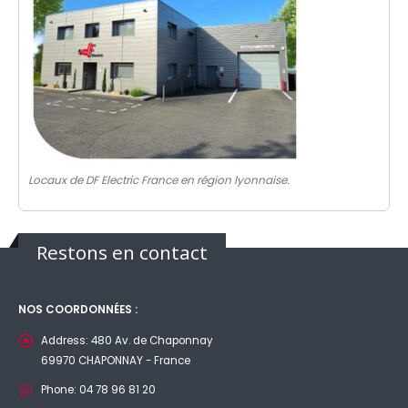
Locaux de DF Electric France en région lyonnaise.
Restons en contact
NOS COORDONNÉES :
Address:
480 Av. de Chaponnay
69970 CHAPONNAY - France
Phone:
04 78 96 81 20