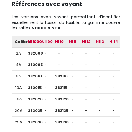
Références avec voyant
Les versions avec voyant permettent d'identifier
visuellement la fusion du fusible. La gamme couvre
les tailles
NH000 à NH4
.
Calibre
NH000
NH00
NH0
NH1
NH2
NH3
NH4
2A
382000
-
-
-
-
-
-
4A
382005
-
-
-
-
-
-
6A
382010
-
382110
-
-
-
-
10A
382015
-
382115
-
-
-
-
16A
382020
-
382120
-
-
-
-
20A
382025
-
382125
-
-
-
-
25A
382030
-
382130
-
-
-
-