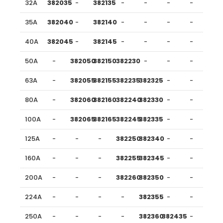
32A
382035
-
382135
-
-
-
-
35A
382040
-
382140
-
-
-
-
40A
382045
-
382145
-
-
-
-
50A
-
382050
382150
382230
-
-
-
63A
-
382055
382155
382235
382325
-
-
80A
-
382060
382160
382240
382330
-
-
100A
-
382065
382165
382245
382335
-
-
125A
-
-
-
382250
382340
-
-
160A
-
-
-
382255
382345
-
-
200A
-
-
-
382260
382350
-
-
224A
-
-
-
-
382355
-
-
250A
-
-
-
-
382360
382435
-