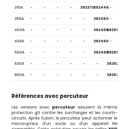
315A
-
-
-
-
382370
382445
-
355A
-
-
-
-
-
382450
-
400A
-
-
-
-
-
382455
382510
425A
-
-
-
-
-
382460
-
500A
-
-
-
-
-
382465
382515
630A
-
-
-
-
-
-
382520
800A
-
-
-
-
-
-
382525
Références avec percuteur
Les versions avec
percuteur
assurent la même
protection gG contre les surcharges et les courts-
circuits. Après fusion, le percuteur peut actionner le
microrupteur d'un socle ou d'un appareil NH