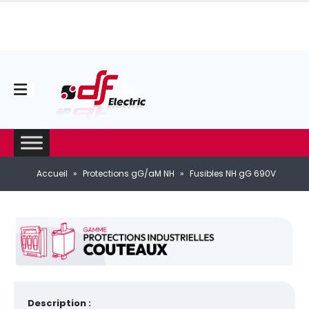
Accueil
»
Protections gG/aM NH
»
Fusibles NH gG 690V
Description :