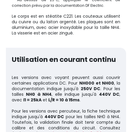
correction prévu par la documentation DF Electric.
Le corps est en stéatite C221. Les couteaux utilisent
du cuivre ou du laiton argenté. Les plaques sont en
aluminium, avec acier inoxydable pour la taille NH4.
La visserie est en acier zingué.
Utilisation en courant continu
Les versions avec voyant peuvent aussi couvrir
certaines applications DC. Pour
NH000 et NH00
, la
documentation indique jusqu'à
250V DC
. Pour les
tailles
NH0 à NH4
, elle indique jusqu'à
440V DC
,
avec
I1 = 25kA
et
L/R = 10 à 15ms
.
Pour les versions avec percuteur, la fiche technique
indique jusqu'à
440V DC
pour les tailles NH0 à NH4.
Toutefois, la validation finale doit tenir compte du
calibre et des conditions du circuit. Consultez