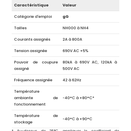
Caractéristique
Valeur
Catégorie d'emploi
gG
Tailles
NH000 à NH4
Courants assignés
2A à 800A
Tension assignée
690V AC +5%
Pouvoir de coupure
80kA à 690V AC, 120kA à
assigné
500V AC
Fréquence assignée
42 à 62Hz
Température
ambiante de
-40°C à +80°C*
fonctionnement
Température de
-40°C à +90°C
stockage
* Au-dessus de 25°C, appliquer le coefficient de