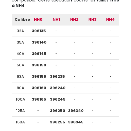
compatible. Cette exécution couvre les tailles
NH0
à NH4
.
Calibre
NH0
NH1
NH2
NH3
NH4
32A
396135
-
-
-
-
35A
396140
-
-
-
-
40A
396145
-
-
-
-
50A
396150
-
-
-
-
63A
396155
396235
-
-
-
80A
396160
396240
-
-
-
100A
396165
396245
-
-
-
125A
-
396250
396340
-
-
160A
-
396255
396345
-
-