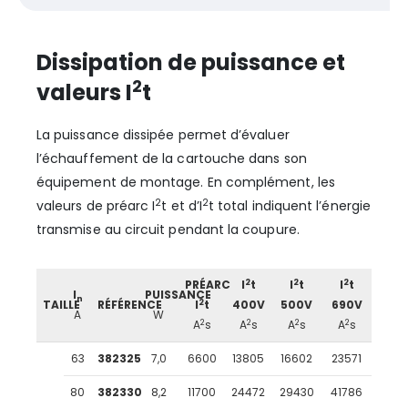
Dissipation de puissance et
2
valeurs I
t
La puissance dissipée permet d’évaluer
l’échauffement de la cartouche dans son
équipement de montage. En complément, les
2
2
valeurs de préarc I
t et d’I
t total indiquent l’énergie
transmise au circuit pendant la coupure.
2
2
2
PRÉARC
I
t
I
t
I
t
I
PUISSANCE
n
2
TAILLE
RÉFÉRENCE
I
t
400V
500V
690V
A
W
2
2
2
2
A
s
A
s
A
s
A
s
63
382325
7,0
6600
13805
16602
23571
80
382330
8,2
11700
24472
29430
41786