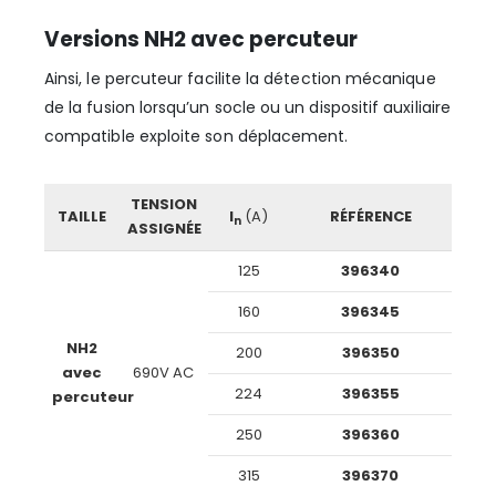
Versions NH2 avec percuteur
Ainsi, le percuteur facilite la détection mécanique
de la fusion lorsqu’un socle ou un dispositif auxiliaire
compatible exploite son déplacement.
TENSION
TAILLE
I
(A)
RÉFÉRENCE
n
ASSIGNÉE
125
396340
160
396345
NH2
200
396350
avec
690V AC
224
396355
percuteur
250
396360
315
396370