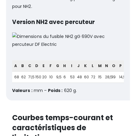
pour NH2.
Version NH2 avec percuteur
A
B
C
D
E
F
G
H
I
J
K
L
M
N
O
P
68
62
71,5
150
20
10
9,5
6
53
48
60
72
15
28,5
19
14,5
Valeurs :
mm –
Poids :
620 g.
Courbes temps-courant et
caractéristiques de