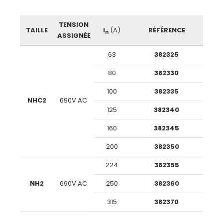
TENSION
TAILLE
I
(A)
RÉFÉRENCE
n
ASSIGNÉE
63
382325
80
382330
100
382335
NHC2
690V AC
125
382340
160
382345
200
382350
224
382355
NH2
690V AC
250
382360
315
382370