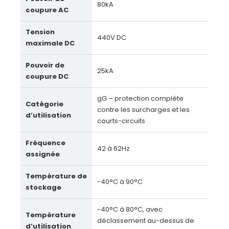
80kA
coupure AC
Tension
440V DC
maximale DC
Pouvoir de
25kA
coupure DC
gG – protection complète
Catégorie
contre les surcharges et les
d’utilisation
courts-circuits
Fréquence
42 à 62Hz
assignée
Température de
-40°C à 90°C
stockage
-40°C à 80°C, avec
Température
déclassement au-dessus de
d’utilisation