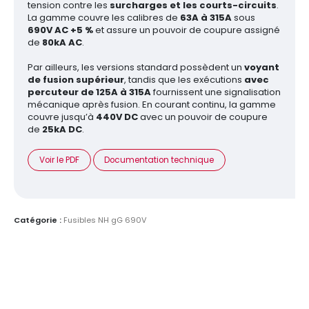
tension contre les
surcharges et les courts-circuits
.
La gamme couvre les calibres de
63A à 315A
sous
690V AC +5 %
et assure un pouvoir de coupure assigné
de
80kA AC
.
Par ailleurs, les versions standard possèdent un
voyant
de fusion supérieur
, tandis que les exécutions
avec
percuteur de 125A à 315A
fournissent une signalisation
mécanique après fusion. En courant continu, la gamme
couvre jusqu’à
440V DC
avec un pouvoir de coupure
de
25kA DC
.
Voir le PDF
Documentation technique
Catégorie :
Fusibles NH gG 690V