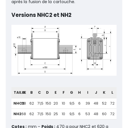
après la fusion de la cartouche.
Versions NHC2 et NH2
TAILLE
A
B
C
D
E
F
G
H
I
J
K
L
NHC2
68
62
71,5
150
20
10
9,5
6
39
48
52
72
NH2
68
62
71,5
150
25
10
9,5
6
53
48
60
72
Cotes :
mm –
Poids :
470 g pour NHC2 et 620 g