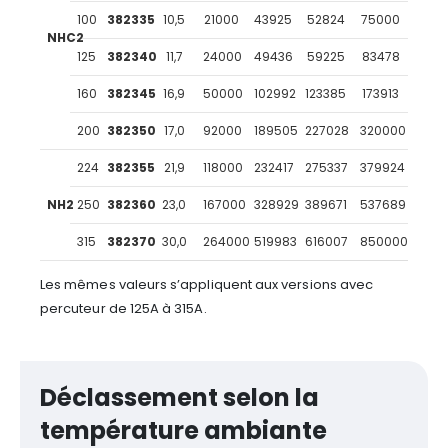
100
382335
10,5
21000
43925
52824
75000
NHC2
125
382340
11,7
24000
49436
59225
83478
160
382345
16,9
50000
102992
123385
173913
200
382350
17,0
92000
189505
227028
320000
224
382355
21,9
118000
232417
275337
379924
NH2
250
382360
23,0
167000
328929
389671
537689
315
382370
30,0
264000
519983
616007
850000
Les mêmes valeurs s’appliquent aux versions avec
percuteur de 125A à 315A.
Déclassement selon la
température ambiante