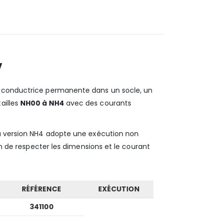
V
on conductrice permanente dans un socle, un
ailles
NH00 à NH4
avec des courants
la version NH4 adopte une exécution non
fin de respecter les dimensions et le courant
RÉFÉRENCE
EXÉCUTION
341100