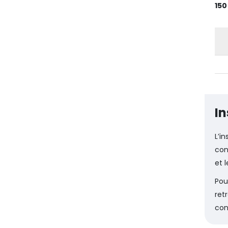
15
In
L’in
con
et 
Pou
ret
con