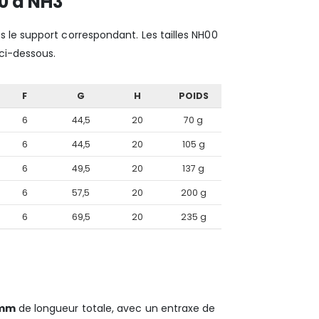
0 à NH3
 le support correspondant. Les tailles NH00
 ci-dessous.
F
G
H
POIDS
6
44,5
20
70 g
6
44,5
20
105 g
6
49,5
20
137 g
6
57,5
20
200 g
6
69,5
20
235 g
 mm
de longueur totale, avec un entraxe de