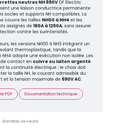
rrettes neutres NH 690V
DF Electric
ssent une liaison conductrice permanente
es socles et supports NH compatibles. La
couvre les tailles
NH00 à NH4
et les
ts assignés de
160A à 1250A
, sans assurer
tection contre les surintensités.
lleurs, les versions NH00 à NH3 intègrent un
isolant thermoplastique, tandis que la
n NH4 adopte une exécution non isolée. Les
 de contact en
cuivre ou laiton argenté
t la continuité électrique ; le choix doit
ter la taille NH, le courant admissible du
t et la tension maximale de
690V AC
.
 le PDF
Documentation technique
 :
Barrettes de neutre