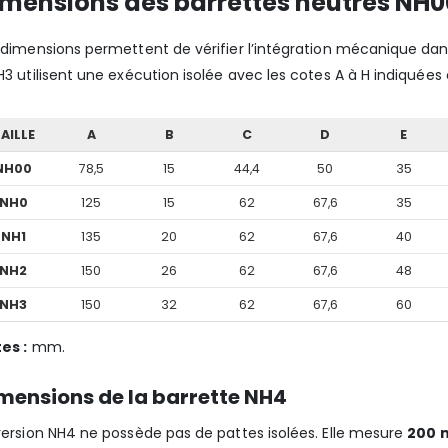
imensions des barrettes neutres NH0
 dimensions permettent de vérifier l’intégration mécanique dans
H3 utilisent une exécution isolée avec les cotes A à H indiquées
AILLE
A
B
C
D
E
NH00
78,5
15
44,4
50
35
NH0
125
15
62
67,6
35
NH1
135
20
62
67,6
40
NH2
150
26
62
67,6
48
NH3
150
32
62
67,6
60
es :
mm.
mensions de la barrette NH4
version NH4 ne possède pas de pattes isolées. Elle mesure
200