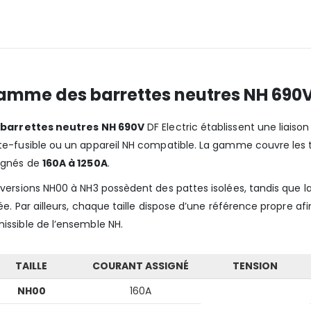
amme des barrettes neutres NH 690
s
barrettes neutres NH 690V
DF Electric établissent une liais
te-fusible ou un appareil NH compatible. La gamme couvre les t
ignés de
160A à 1250A
.
 versions NH00 à NH3 possèdent des pattes isolées, tandis que 
lée. Par ailleurs, chaque taille dispose d’une référence propre a
issible de l’ensemble NH.
TAILLE
COURANT ASSIGNÉ
TENSION
NH00
160A