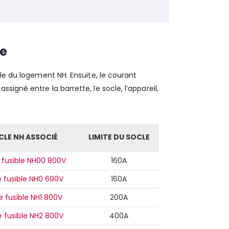
le
lle du logement NH. Ensuite, le courant
igné entre la barrette, le socle, l’appareil,
CLE NH ASSOCIÉ
LIMITE DU SOCLE
 fusible NH00 800V
160A
e fusible NH0 690V
160A
e fusible NH1 800V
200A
e fusible NH2 800V
400A