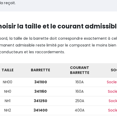
la reçoit.
oisir la taille et le courant admissib
bord, la taille de la barrette doit correspondre exactement à ce
manent admissible reste limité par le composant le moins bien ass
 conducteurs et les raccordements.
COURANT
TAILLE
BARRETTE
SO
BARRETTE
NH00
341100
160A
Socle
NH0
341160
160A
Socl
NH1
341250
250A
Socl
NH2
341400
400A
Socl