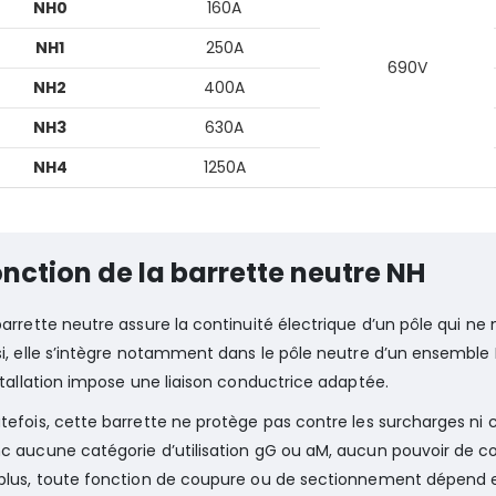
NH0
160A
NH1
250A
690V
NH2
400A
NH3
630A
NH4
1250A
nction de la barrette neutre NH
barrette neutre assure la continuité électrique d’un pôle qui ne 
si, elle s’intègre notamment dans le pôle neutre d’un ensemble
nstallation impose une liaison conductrice adaptée.
tefois, cette barrette ne protège pas contre les surcharges ni c
c aucune catégorie d’utilisation gG ou aM, aucun pouvoir de
plus, toute fonction de coupure ou de sectionnement dépend e