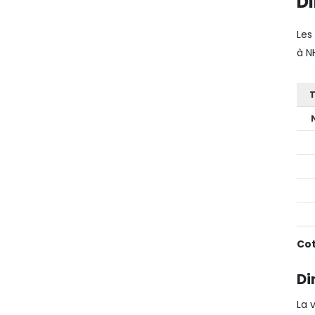
D
Les
à N
T
Cot
Di
La 