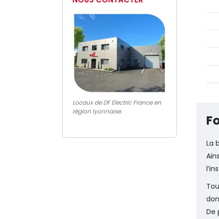
Locaux de DF Electric France en
région lyonnaise.
Fo
La 
Ain
l’i
Tou
don
De 