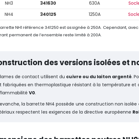
NH3
341630
630A
Socl
NH4
340125
1250A
Socl
barrette NH1 référence 341250 est assignée à 250A. Cependant, avec l
rant permanent de l’ensemble reste limité à 200A.
nstruction des versions isolées et n
 lames de contact utilisent du
cuivre ou du laiton argenté
. P
t fabriquées en thermoplastique résistant à la température et 
nflammabilité
V0
.
revanche, la barrette NH4 possède une construction non isolée et
ériaux respectent les exigences de la directive européenne
Ro