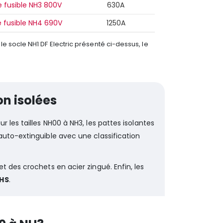
e fusible NH3 800V
630A
e fusible NH4 690V
1250A
e socle NH1 DF Electric présenté ci-dessus, le
on isolées
our les tailles NH00 à NH3, les pattes isolantes
auto-extinguible avec une classification
 des crochets en acier zingué. Enfin, les
HS
.