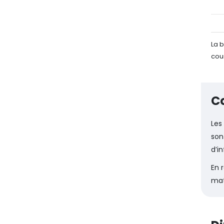
La 
cou
Co
Les
son
d’i
En 
mat