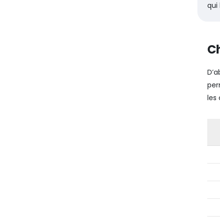
qui 
Ch
D’a
per
les