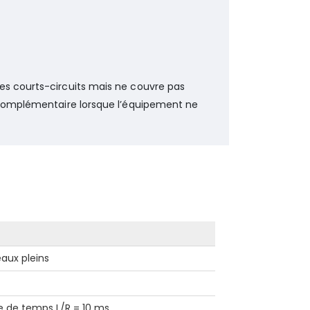
es courts-circuits mais ne couvre pas
n complémentaire lorsque l’équipement ne
eaux pleins
e de temps L/R = 10 ms