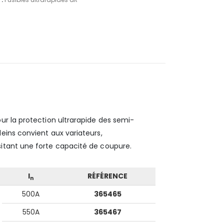
ur la protection ultrarapide des semi-
eins convient aux variateurs,
itant une forte capacité de coupure.
I
RÉFÉRENCE
n
500A
365465
550A
365467