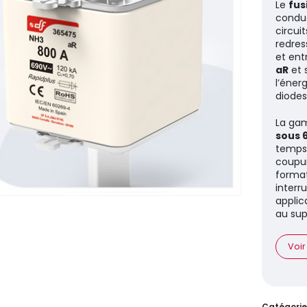
Le
fus
conduc
circuit
redres
et ent
aR
et s
l’éner
diodes
La gam
sous 
temp
coupu
format
interr
applic
au sup
Voir
Catégorie