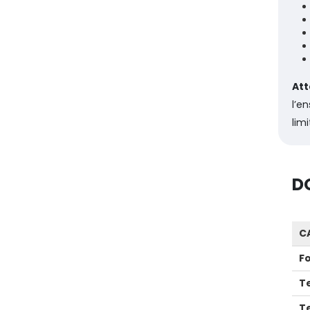
Att
l’e
lim
D
C
F
T
T