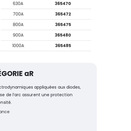
630A
365470
700A
365472
800A
365475
900A
365480
1000A
365485
ÉGORIE aR
lectrodynamiques appliquées aux diodes,
îtrise de l’arc assurent une protection
nsité.
sance