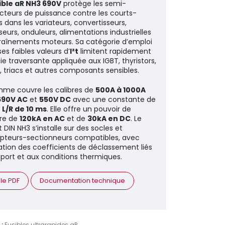
ible aR NH3 690V
protège les semi-
teurs de puissance contre les courts-
s dans les variateurs, convertisseurs,
seurs, onduleurs, alimentations industrielles
raînements moteurs. Sa catégorie d’emploi
es faibles valeurs d’
I²t
limitent rapidement
gie traversante appliquée aux IGBT, thyristors,
, triacs et autres composants sensibles.
me couvre les calibres de
500A à 1000A
690V AC
et
550V DC
avec une constante de
s
L/R de 10 ms
. Elle offre un pouvoir de
re de
120kA en AC
et de
30kA en DC
. Le
 DIN NH3 s’installe sur des socles et
upteurs-sectionneurs compatibles, avec
ation des coefficients de déclassement liés
port et aux conditions thermiques.
 le PDF
Documentation technique
 :
Fusibles ultrarapides aR