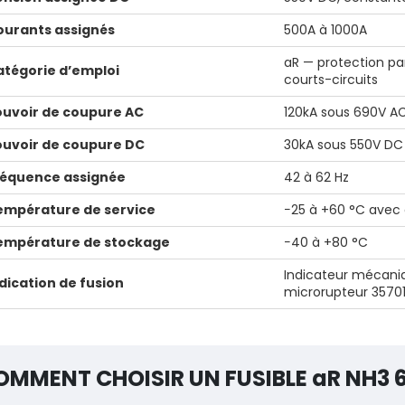
ourants assignés
500A à 1000A
aR — protection pa
atégorie d’emploi
courts-circuits
ouvoir de coupure AC
120kA sous 690V A
ouvoir de coupure DC
30kA sous 550V DC
réquence assignée
42 à 62 Hz
empérature de service
−25 à +60 °C avec
empérature de stockage
−40 à +80 °C
Indicateur mécaniq
dication de fusion
microrupteur 3570
OMMENT CHOISIR UN FUSIBLE aR NH3 