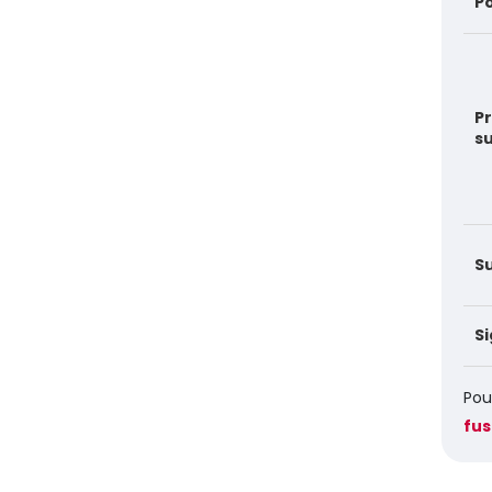
P
Pr
s
S
Si
Pou
fus