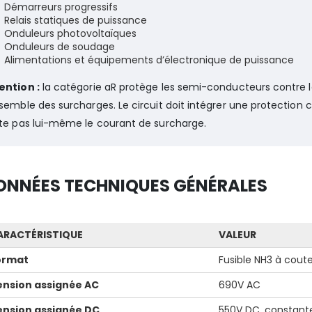
Démarreurs progressifs
Relais statiques de puissance
Onduleurs photovoltaïques
Onduleurs de soudage
Alimentations et équipements d’électronique de puissance
ention :
la catégorie aR protège les semi-conducteurs contre l
nsemble des surcharges. Le circuit doit intégrer une protectio
ite pas lui-même le courant de surcharge.
ONNÉES TECHNIQUES GÉNÉRALES
ARACTÉRISTIQUE
VALEUR
ormat
Fusible NH3 à cout
ension assignée AC
690V AC
ension assignée DC
550V DC, constant