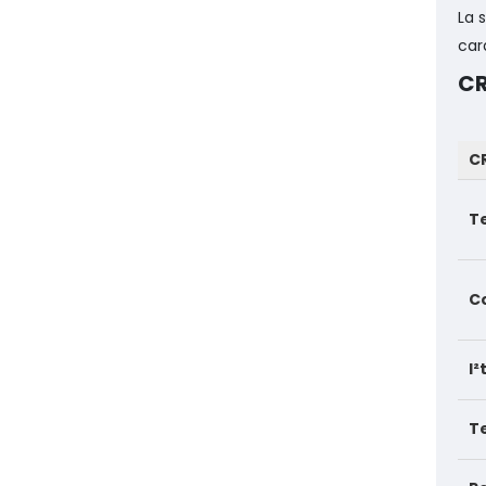
La 
car
CR
C
Te
C
I
T