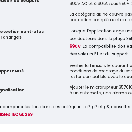
ouvoir de coupure
690V AC et à 30kA sous 550V 
La catégorie aR ne couvre pas
protection complémentaire ou
Lorsque l’application exige 
otection contre les
urcharges
conducteurs dans la plage 355
690V
. La compatibilité doit êt
des valeurs I²t et du support.
Vérifier la tension, le courant
upport NH3
conditions de montage du socl
rester compatible avec le co
Ajouter le microrupteur 357010 
gnalisation
à un automate, une alarme ou
r comparer les fonctions des catégories aR, gR et gS, consulter
ibles IEC 60269
.