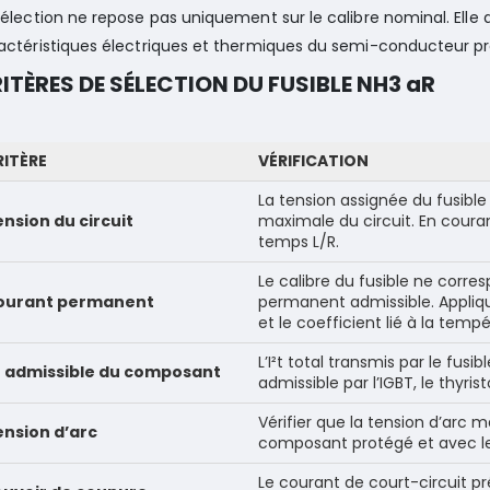
sélection ne repose pas uniquement sur le calibre nominal. Elle 
actéristiques électriques et thermiques du semi-conducteur pro
ITÈRES DE SÉLECTION DU FUSIBLE NH3 aR
RITÈRE
VÉRIFICATION
La tension assignée du fusible
nsion du circuit
maximale du circuit. En couran
temps L/R.
Le calibre du fusible ne corr
ourant permanent
permanent admissible. Appliqu
et le coefficient lié à la tem
L’I²t total transmis par le fusi
²t admissible du composant
admissible par l’IGBT, le thyris
Vérifier que la tension d’arc 
ension d’arc
composant protégé et avec le n
Le courant de court-circuit pr