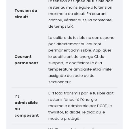
La tension assignée du fusible doit
rester au moins égale à la tension
Tension du
maximale du circuit. En courant
circuit
continu, vérifier aussi la constante
de temps L/R.
Le calibre du fusible ne correspond
pas directement au courant
permanent admissible. Appliquer
Courant
le coefficient de charge CL du
permanent
support, le coefficient lié à la
température ambiante et la limite
assignée du socle ou du
sectionneur.
L’I²t total transmis par le fusible doit
I²t
rester inférieur à l’énergie
admissible
maximale admissible par l’IGBT, le
du
thyristor, la diode, le triac ou le
composant
module protégé.