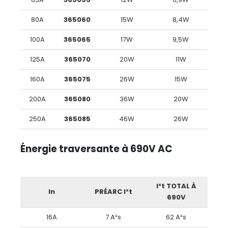
80A
365060
15W
8,4W
100A
365065
17W
9,5W
125A
365070
20W
11W
160A
365075
26W
15W
200A
365080
36W
20W
250A
365085
46W
26W
Énergie traversante à 690V AC
I²t TOTAL À
In
PRÉARC I²t
690V
16A
7 A²s
62 A²s