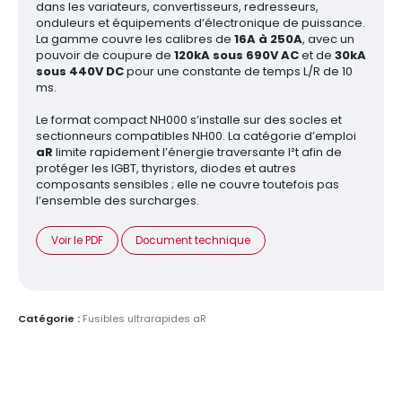
dans les variateurs, convertisseurs, redresseurs,
onduleurs et équipements d’électronique de puissance.
La gamme couvre les calibres de
16A à 250A
, avec un
pouvoir de coupure de
120kA sous 690V AC
et de
30kA
sous 440V DC
pour une constante de temps L/R de 10
ms.
Le format compact NH000 s’installe sur des socles et
sectionneurs compatibles NH00. La catégorie d’emploi
aR
limite rapidement l’énergie traversante I²t afin de
protéger les IGBT, thyristors, diodes et autres
composants sensibles ; elle ne couvre toutefois pas
l’ensemble des surcharges.
Voir le PDF
Document technique
Catégorie :
Fusibles ultrarapides aR