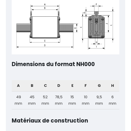
Dimensions du format NH000
A
B
C
D
E
F
G
H
I
49
45
52
78,5
15
10
9,5
6
21
mm
mm
mm
mm
mm
mm
mm
mm
mm
Matériaux de construction