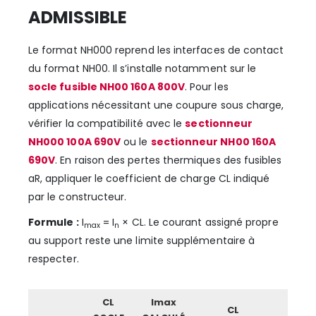
ADMISSIBLE
Le format NH000 reprend les interfaces de contact
du format NH00. Il s’installe notamment sur le
socle fusible NH00 160A 800V
. Pour les
applications nécessitant une coupure sous charge,
vérifier la compatibilité avec le
sectionneur
NH000 100A 690V
ou le
sectionneur NH00 160A
690V
. En raison des pertes thermiques des fusibles
aR, appliquer le coefficient de charge CL indiqué
par le constructeur.
Formule :
I
= I
× CL. Le courant assigné propre
max
n
au support reste une limite supplémentaire à
respecter.
CL
Imax
Im
CL