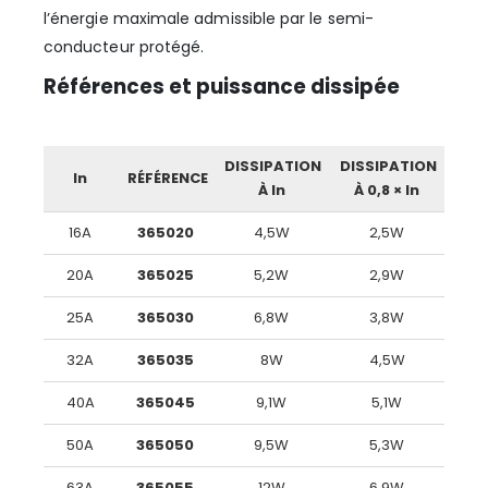
l’énergie maximale admissible par le semi-
conducteur protégé.
Références et puissance dissipée
DISSIPATION
DISSIPATION
In
RÉFÉRENCE
À In
À 0,8 × In
16A
365020
4,5W
2,5W
20A
365025
5,2W
2,9W
25A
365030
6,8W
3,8W
32A
365035
8W
4,5W
40A
365045
9,1W
5,1W
50A
365050
9,5W
5,3W
63A
365055
12W
6,9W