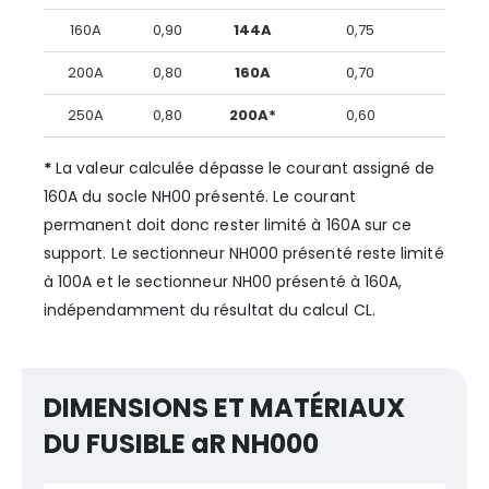
160A
0,90
144A
0,75
12
200A
0,80
160A
0,70
14
250A
0,80
200A*
0,60
15
*
La valeur calculée dépasse le courant assigné de
160A du socle NH00 présenté. Le courant
permanent doit donc rester limité à 160A sur ce
support. Le sectionneur NH000 présenté reste limité
à 100A et le sectionneur NH00 présenté à 160A,
indépendamment du résultat du calcul CL.
DIMENSIONS ET MATÉRIAUX
DU FUSIBLE aR NH000