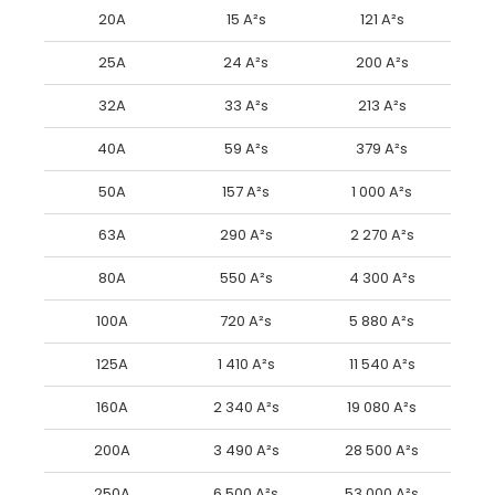
20A
15 A²s
121 A²s
25A
24 A²s
200 A²s
32A
33 A²s
213 A²s
40A
59 A²s
379 A²s
50A
157 A²s
1 000 A²s
63A
290 A²s
2 270 A²s
80A
550 A²s
4 300 A²s
100A
720 A²s
5 880 A²s
125A
1 410 A²s
11 540 A²s
160A
2 340 A²s
19 080 A²s
200A
3 490 A²s
28 500 A²s
250A
6 500 A²s
53 000 A²s