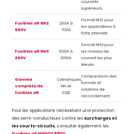
courants
supérieurs.
Format NH2 pour
Fusibles aR NH2
200A à
les applications à
690V
700A
forte intensité.
Format NH3 pour
Fusibles aR NH3
500A à
les niveaux de
690V
1000A
courant les plus
élevés.
Comparaison des
Gamme
Cylindriques,
formats et
complète de
NH et
solutions de
fusibles aR
SQB
raccordement.
Pour les applications nécessitant une protection
des semi-conducteurs contre les
surcharges et
les courts-circuits
, consulter également les
fusibles gS NH000 690V
.