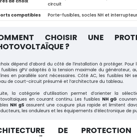
ères de choix
circuit
orts compatibles
Porte-fusibles, socles NH et interrupte
OMMENT CHOISIR UNE PROTE
HOTOVOLTAÏQUE ?
choix dépend d’abord du côté de l’installation à protéger. Pour 
 fusibles gPV adaptés à la tension maximale du générateur, a
înes en parallèle sont nécessaires. Côté AC, les fusibles NH s
eau de court-circuit présumé et l’architecture du tableau.
uite, la catégorie d’utilisation permet d’orienter la sélec
tovoltaïques en courant continu. Les fusibles
NH gG
couvrent
ibles
NH gS
assurent une coupure plus rapide et limitent dava
ducteurs, les onduleurs et les équipements d’électronique de p
CHITECTURE DE PROTECTION