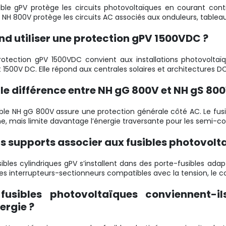
ible gPV protège les circuits photovoltaïques en courant cont
e NH 800V protège les circuits AC associés aux onduleurs, table
d utiliser une protection gPV 1500VDC ?
otection gPV 1500VDC convient aux installations photovolta
t 1500V DC. Elle répond aux centrales solaires et architectures D
le différence entre NH gG 800V et NH gS 800
ible NH gG 800V assure une protection générale côté AC. Le fus
 mais limite davantage l’énergie traversante pour les semi-con
s supports associer aux fusibles photovolt
sibles cylindriques gPV s’installent dans des porte-fusibles adap
es interrupteurs-sectionneurs compatibles avec la tension, le co
 fusibles photovoltaïques conviennent-
ergie ?