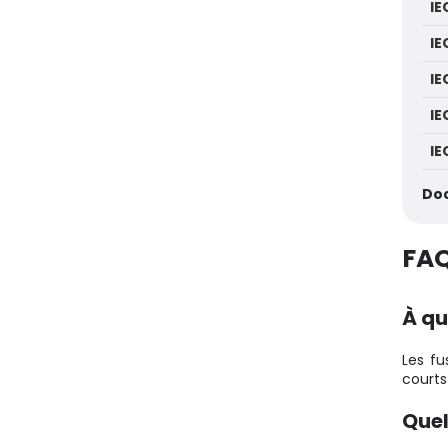
IE
IE
IE
IE
IE
Doc
FA
À qu
Les fu
courts
Quel