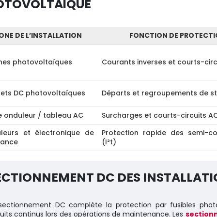
OTOVOLTAÏQUE
ONE DE L’INSTALLATION
FONCTION DE PROTECT
nes photovoltaïques
Courants inverses et courts-circ
rets DC photovoltaïques
Départs et regroupements de st
e onduleur / tableau AC
Surcharges et courts-circuits A
leurs et électronique de
Protection rapide des semi-c
sance
(I²t)
ECTIONNEMENT DC DES INSTALLAT
sectionnement DC complète la protection par fusibles phot
cuits continus lors des opérations de maintenance. Les
section