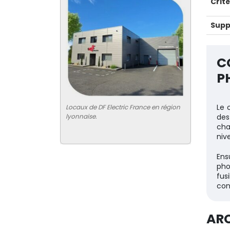
Crit
Supp
C
P
Le 
Locaux de DF Electric France en région
lyonnaise.
des
cha
niv
Ens
pho
fus
con
AR