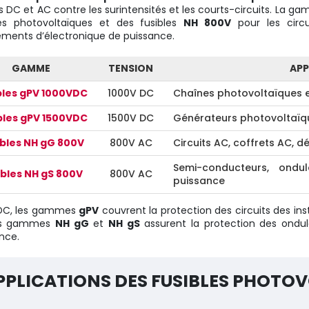
ts DC et AC contre les surintensités et les courts-circuits. La g
es photovoltaïques et des fusibles
NH 800V
pour les circu
ments d’électronique de puissance.
GAMME
TENSION
APP
bles gPV 1000VDC
1000V DC
Chaînes photovoltaïques e
bles gPV 1500VDC
1500V DC
Générateurs photovoltaïqu
ibles NH gG 800V
800V AC
Circuits AC, coffrets AC, 
Semi-conducteurs, ondu
ibles NH gS 800V
800V AC
puissance
DC, les gammes
gPV
couvrent la protection des circuits des inst
es gammes
NH gG
et
NH gS
assurent la protection des ondul
nce.
PPLICATIONS DES FUSIBLES PHOTO