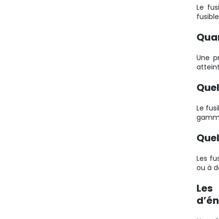
Le fus
fusibl
Quan
Une pr
attein
Quel
Le fus
gamme,
Quel
Les fu
ou à d
Les
d’én