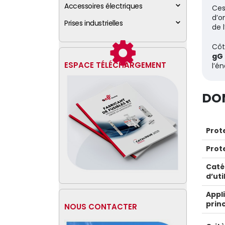
Accessoires électriques
Ces
d’o
Prises industrielles
de 
Côt
gG
ESPACE TÉLÉCHARGEMENT
l’é
DO
Prot
Prot
Caté
d’uti
Appl
prin
NOUS CONTACTER