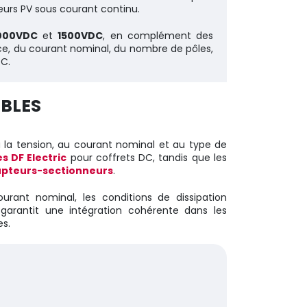
eurs PV sous courant continu.
000VDC
et
1500VDC
, en complément des
ice, du courant nominal, du nombre de pôles,
DC.
IBLES
à la tension, au courant nominal et au type de
s DF Electric
pour coffrets DC, tandis que les
upteurs-sectionneurs
.
ourant nominal, les conditions de dissipation
garantit une intégration cohérente dans les
es.