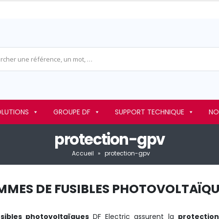
OLUTIONS
GROUPE DF
SUPPORT TECHNIQUE
NO
protection-gpv
Accueil
»
protection-gpv
MMES DE FUSIBLES PHOTOVOLTAÏQU
usibles photovoltaïques
DF Electric assurent la
protection