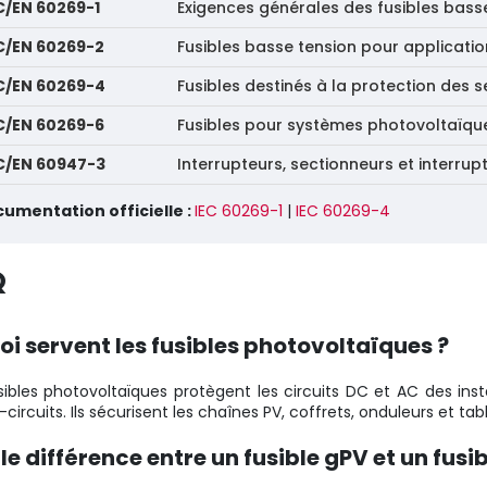
C/EN 60269-1
Exigences générales des fusibles bass
C/EN 60269-2
Fusibles basse tension pour application
C/EN 60269-4
Fusibles destinés à la protection des
C/EN 60269-6
Fusibles pour systèmes photovoltaïqu
C/EN 60947-3
Interrupteurs, sectionneurs et interru
umentation officielle :
IEC 60269-1
|
IEC 60269-4
Q
oi servent les fusibles photovoltaïques ?
sibles photovoltaïques protègent les circuits DC et AC des instal
-circuits. Ils sécurisent les chaînes PV, coffrets, onduleurs et ta
le différence entre un fusible gPV et un fusi