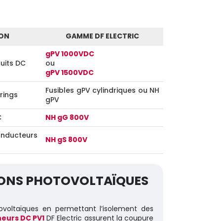
ION
GAMME DF ELECTRIC
gPV 1000VDC
uits DC
ou
gPV 1500VDC
Fusibles gPV cylindriques ou NH
rings
gPV
C
NH gG 800V
onducteurs
NH gS 800V
IONS PHOTOVOLTAÏQUES
ovoltaïques en permettant l’isolement des
neurs DC PV1
DF Electric assurent la coupure