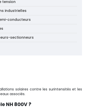
e tension
s industrielles
 semi-conducteurs
es
pteurs-sectionneurs
lations solaires contre les surintensités et les
bleaux associés.
ble NH 800V ?