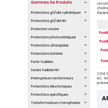
Gammes De Produits
circui
chaîn
Protections gG/aM cylindriques
équipe
Protections gG/aM NH
Protection neutre
Fusi
Protections photovoltaïques
Fusi
Protections ultrarapides
Fus
Protections batterie
Fus
Porte-fusibles
Socles fusibles NH
Côté 
Interrupteurs sectionneurs
AC, l
puissa
Protections électroniques
Protections spécifiques
A
Transformateurs monophasés