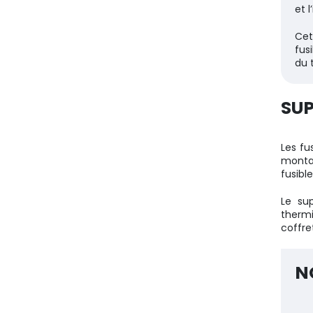
et 
Cet
fus
du 
SUP
Les fu
montag
fusibl
Le sup
therm
coffre
N