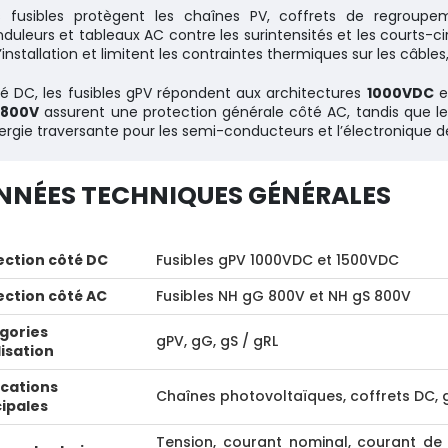
 fusibles protègent les chaînes PV, coffrets de regroupem
nduleurs et tableaux AC contre les surintensités et les courts-circ
l’installation et limitent les contraintes thermiques sur les câbl
é DC, les fusibles gPV répondent aux architectures
1000VDC
e
 800V
assurent une protection générale côté AC, tandis que le
nergie traversante pour les semi-conducteurs et l’électronique d
NNÉES TECHNIQUES GÉNÉRALES
ection côté DC
Fusibles gPV 1000VDC et 1500VDC
ection côté AC
Fusibles NH gG 800V et NH gS 800V
gories
gPV, gG, gS / gRL
lisation
ications
Chaînes photovoltaïques, coffrets DC, 
cipales
Tension, courant nominal, courant de 