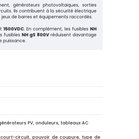
ent, générateurs photovoltaïques, sorties
uits. Ils contribuent à la sécurité électrique
es, jeux de barres et équipements raccordés.
t
1500VDC
. En complément, les fusibles
NH
s fusibles
NH gS 800V
réduisent davantage
e puissance.
générateurs PV, onduleurs, tableaux AC
court-circuit, pouvoir de coupure, type de