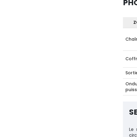
PH
Z
Chaî
Coff
Sorti
Ondu
puis
S
Le 
cir