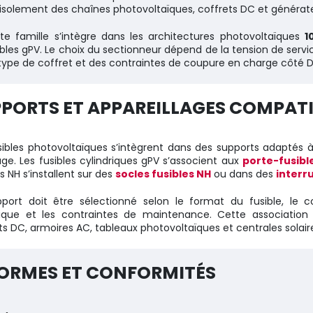
l’isolement des chaînes photovoltaïques, coffrets DC et générat
te famille s’intègre dans les architectures photovoltaïques
1
ibles gPV. Le choix du sectionneur dépend de la tension de serv
type de coffret et des contraintes de coupure en charge côté 
PORTS ET APPAREILLAGES COMPAT
sibles photovoltaïques s’intègrent dans des supports adaptés 
e. Les fusibles cylindriques gPV s’associent aux
porte-fusible
es NH s’installent sur des
socles fusibles NH
ou dans des
interr
port doit être sélectionné selon le format du fusible, le c
ique et les contraintes de maintenance. Cette association 
ts DC, armoires AC, tableaux photovoltaïques et centrales solair
ORMES ET CONFORMITÉS