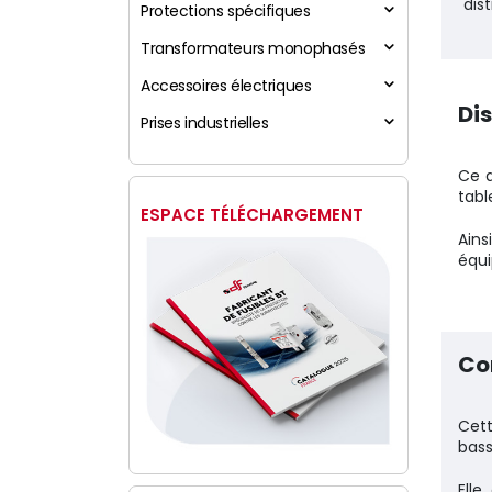
dist
Protections spécifiques
Transformateurs monophasés
Accessoires électriques
Di
Prises industrielles
Ce d
tabl
ESPACE TÉLÉCHARGEMENT
Ains
équi
Co
Cett
bass
Elle