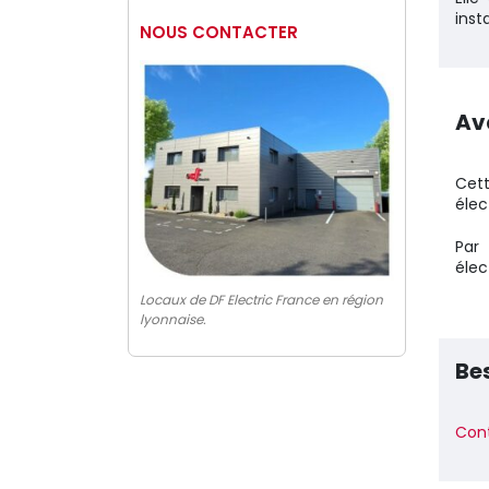
inst
NOUS CONTACTER
Av
Cet
élec
Par 
élec
Locaux de DF Electric France en région
lyonnaise.
Bes
Cont