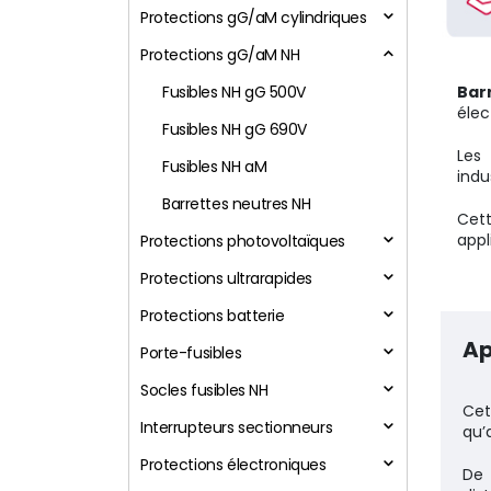
Protections gG/aM cylindriques
Protections gG/aM NH
Fusibles NH gG 500V
Bar
élec
Fusibles NH gG 690V
Les 
Fusibles NH aM
indu
Barrettes neutres NH
Cett
appl
Protections photovoltaïques
Protections ultrarapides
Protections batterie
Ap
Porte-fusibles
Socles fusibles NH
Cet
Interrupteurs sectionneurs
qu’
Protections électroniques
De 