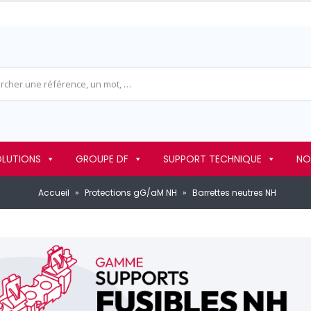
OLUTIONS
GROUPE DF
SUPPORT TECHNIQUE
NO
Accueil
»
Protections gG/aM NH
»
Barrettes neutres NH