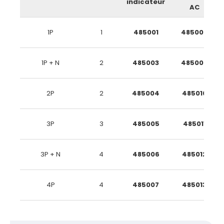
indicateur
AC
1P
1
485001
485008
1P + N
2
485003
485009
2P
2
485004
485010
3P
3
485005
485011
3P + N
4
485006
485012
4P
4
485007
485013