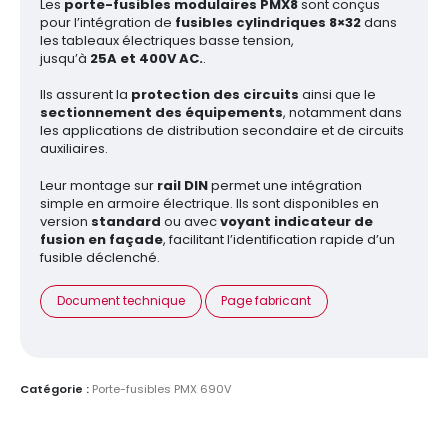
Les
porte-fusibles modulaires PMX8
sont conçus
pour l’intégration de
fusibles cylindriques 8×32
dans
les tableaux électriques basse tension,
jusqu’à
25A et 400V AC.
.
Ils assurent la
protection des circuits
ainsi que le
sectionnement des équipements
, notamment dans
les applications de distribution secondaire et de circuits
auxiliaires.
Leur montage sur
rail DIN
permet une intégration
simple en armoire électrique. Ils sont disponibles en
version
standard
ou avec
voyant indicateur de
fusion en façade
, facilitant l’identification rapide d’un
fusible déclenché.
Document technique
Page fabricant
Catégorie :
Porte-fusibles PMX 690V