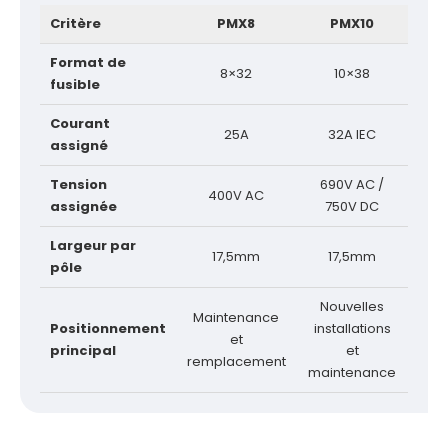
Critère
PMX8
PMX10
Format de
8×32
10×38
fusible
Courant
25A
32A IEC
assigné
Tension
690V AC /
400V AC
assignée
750V DC
Largeur par
17,5mm
17,5mm
pôle
Nouvelles
Maintenance
Positionnement
installations
et
principal
et
remplacement
maintenance