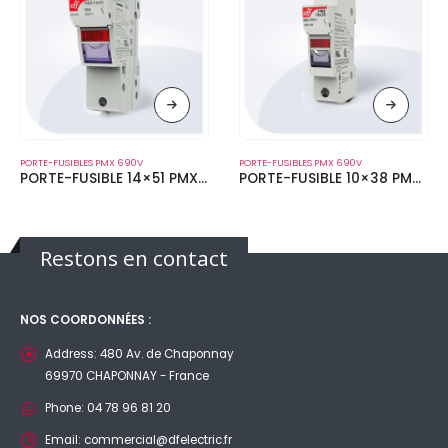
PORTE-FUSIBLES PMX 690V
PORTE-FUSIBLES PMX 690V
PORTE-FUSIBLE 14×51 PMX14 50A
PORTE-FUSIBLE 10×38 PMX10 32A
Restons en contact
NOS COORDONNÉES :
Address:
480 Av. de Chaponnay
69970 CHAPONNAY - France
Phone:
04 78 96 81 20
Email:
commercial@dfelectric.fr