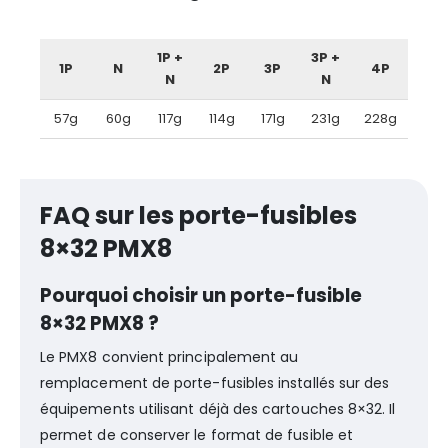
1P +
3P +
1P
N
2P
3P
4P
N
N
57g
60g
117g
114g
171g
231g
228g
FAQ sur les porte-fusibles
8×32 PMX8
Pourquoi choisir un porte-fusible
8×32 PMX8 ?
Le PMX8 convient principalement au
remplacement de porte-fusibles installés sur des
équipements utilisant déjà des cartouches 8×32. Il
permet de conserver le format de fusible et