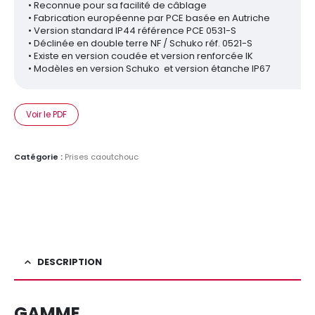
• Reconnue pour sa facilité de câblage
• Fabrication européenne par PCE basée en Autriche
• Version standard IP44 référence PCE 0531-S
• Déclinée en double terre NF / Schuko réf. 0521-S
• Existe en version coudée et version renforcée IK
• Modèles en version Schuko et version étanche IP67
Voir le PDF
Catégorie :
Prises caoutchouc
DESCRIPTION
GAMME