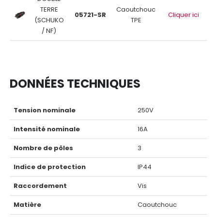
TERRE
Caoutchouc
05721-SR
Cliquer ici
(SCHUKO
TPE
/ NF)
DONNÉES TECHNIQUES
Tension nominale
250V
Intensité nominale
16A
Nombre de pôles
3
Indice de protection
IP44
Raccordement
Vis
Matière
Caoutchouc