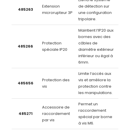
Extension
de détection sur
485263
microrupteur 3P
une configuration
tripolaire.
Maintient l’IP20 aux
bornes avec des
Protection
câbles de
485266
spéciale IP20
diamètre extérieur
inférieur ou égal à
6mm.
Limite l’accès aux
Protection des
vis et améliore la
485656
vis
protection contre
les manipulations.
Permet un
Accessoire de
raccordement
485271
raccordement
spécial par borne
par vis
à vis M6.