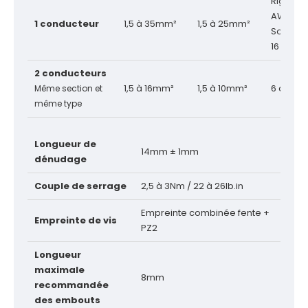
Rigide : 
AWG
1 conducteur
1,5 à 35mm²
1,5 à 25mm²
Souple :
16 AWG
2 conducteurs
1,5 à 16mm²
1,5 à 10mm²
6 à 16 
Même section et
même type
Longueur de
14mm ± 1mm
dénudage
Couple de serrage
2,5 à 3Nm / 22 à 26lb.in
Empreinte combinée fente +
Empreinte de vis
PZ2
Longueur
maximale
8mm
recommandée
des embouts