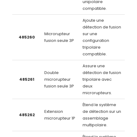
unipolaire
compatible.
Ajoute une
détection de fusion
Microrupteur
sur une
485260
fusion seule 3P
configuration
tripolaire
compatible.
Assure une
Double
détection de fusion
485261
microrupteur
tripolaire avec
fusion seule 3P
deux
microrupteurs.
Étend le système
Extension
de détection sur un
485262
microrupteur 1P
assemblage
multipolaire.
Étend le système