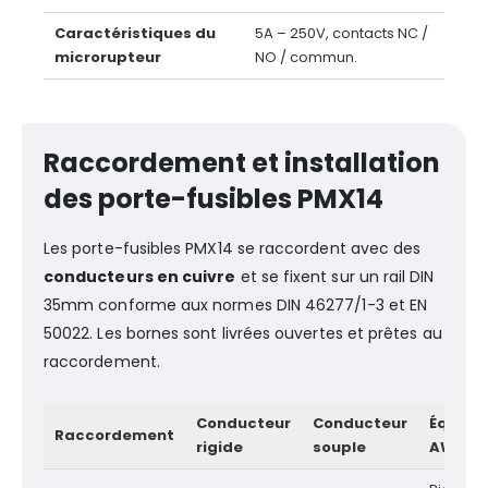
Caractéristiques du
5A – 250V, contacts NC /
microrupteur
NO / commun.
Raccordement et installation
des porte-fusibles PMX14
Les porte-fusibles PMX14 se raccordent avec des
conducteurs en cuivre
et se fixent sur un rail DIN
35mm conforme aux normes DIN 46277/1-3 et EN
50022. Les bornes sont livrées ouvertes et prêtes au
raccordement.
Conducteur
Conducteur
Équiva
Raccordement
rigide
souple
AWG