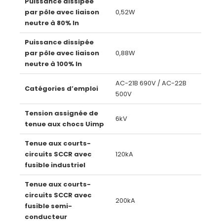
Puissance dissipée
par pôle avec liaison
0,52W
neutre à 80% In
Puissance dissipée
par pôle avec liaison
0,88W
neutre à 100% In
AC-21B 690V / AC-22B
Catégories d’emploi
500V
Tension assignée de
6kV
tenue aux chocs Uimp
Tenue aux courts-
circuits SCCR avec
120kA
fusible industriel
Tenue aux courts-
circuits SCCR avec
200kA
fusible semi-
conducteur