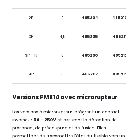
2P
3
485204
485210
3P
4,5
485205
485211
3P + N
6
485206
485212
4P
6
485207
485213
Versions PMX14 avec microrupteur
Les versions à microrupteur intègrent un contact
inverseur
5A – 250V
et assurent la détection de
présence, de précoupure et de fusion. Elles
permettent de transmettre l’état du fusible vers un