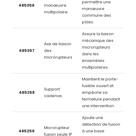
permettre une
485356
manœuvre
manœuvre
multipolaire
commune des
pôles.
Assure la liaison
mécanique des
Axe de liaison
microrupteurs
485357
des
dans les
microrupteurs
ensembles
multipolaires.
Maintient le porte-
fusible ouvert et
Support
485258
empêche sa
cadenas
fermeture pendant
une intervention.
Ajoute une
détection de fusion
Microrupteur
485259
à une base
fusion seule 1P