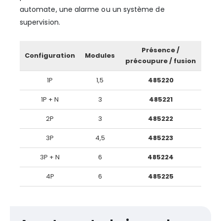
automate, une alarme ou un système de
supervision.
Présence /
Configuration
Modules
précoupure / fusion
1P
1,5
485220
1P + N
3
485221
2P
3
485222
3P
4,5
485223
3P + N
6
485224
4P
6
485225