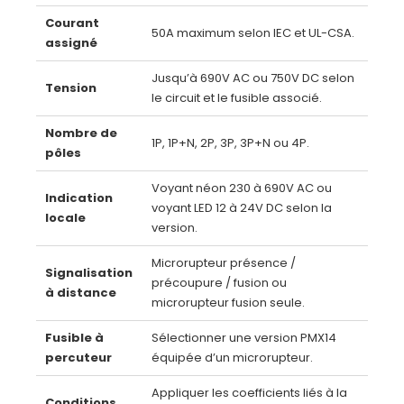
Courant
50A maximum selon IEC et UL-CSA.
assigné
Jusqu’à 690V AC ou 750V DC selon
Tension
le circuit et le fusible associé.
Nombre de
1P, 1P+N, 2P, 3P, 3P+N ou 4P.
pôles
Voyant néon 230 à 690V AC ou
Indication
voyant LED 12 à 24V DC selon la
locale
version.
Microrupteur présence /
Signalisation
précoupure / fusion ou
à distance
microrupteur fusion seule.
Fusible à
Sélectionner une version PMX14
percuteur
équipée d’un microrupteur.
Appliquer les coefficients liés à la
Conditions