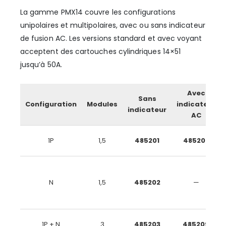
La gamme PMX14 couvre les configurations
unipolaires et multipolaires, avec ou sans indicateur
de fusion AC. Les versions standard et avec voyant
acceptent des cartouches cylindriques 14×51
jusqu’à 50A.
Avec
Sans
Configuration
Modules
indicateur
indicateur
AC
1P
1,5
485201
485208
N
1,5
485202
—
1P + N
3
485203
485209