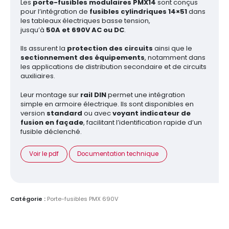
Les
porte-fusibles modulaires PMX14
sont conçus
pour l’intégration de
fusibles cylindriques 14×51
dans
les tableaux électriques basse tension,
jusqu’à
50A et 690V AC ou DC
.
Ils assurent la
protection des circuits
ainsi que le
sectionnement des équipements
, notamment dans
les applications de distribution secondaire et de circuits
auxiliaires.
Leur montage sur
rail DIN
permet une intégration
simple en armoire électrique. Ils sont disponibles en
version
standard
ou avec
voyant indicateur de
fusion en façade
, facilitant l’identification rapide d’un
fusible déclenché.
Voir le pdf
Documentation technique
Catégorie :
Porte-fusibles PMX 690V