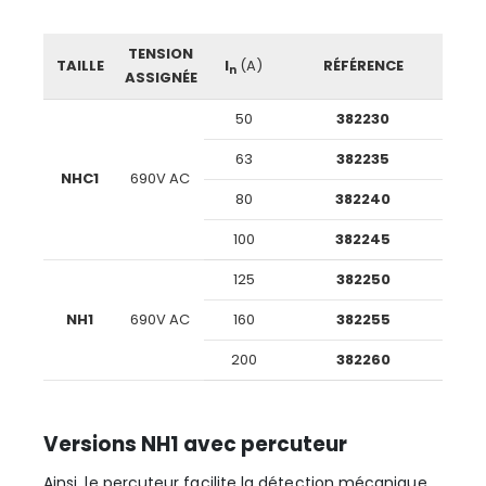
TENSION
TAILLE
I
(A)
RÉFÉRENCE
n
ASSIGNÉE
50
382230
63
382235
NHC1
690V AC
80
382240
100
382245
125
382250
NH1
690V AC
160
382255
200
382260
Versions NH1 avec percuteur
Ainsi, le percuteur facilite la détection mécanique