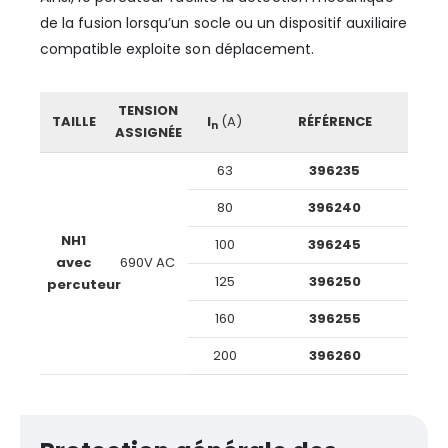
de la fusion lorsqu’un socle ou un dispositif auxiliaire
compatible exploite son déplacement.
TENSION
TAILLE
I
(A)
RÉFÉRENCE
n
ASSIGNÉE
63
396235
80
396240
NH1
100
396245
avec
690V AC
125
396250
percuteur
160
396255
200
396260