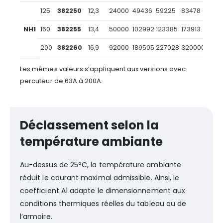
125
382250
12,3
24000
49436
59225
83478
NH1
160
382255
13,4
50000
102992
123385
173913
200
382260
16,9
92000
189505
227028
320000
Les mêmes valeurs s’appliquent aux versions avec
percuteur de 63A à 200A.
Déclassement selon la
température ambiante
Au-dessus de 25°C, la température ambiante
réduit le courant maximal admissible. Ainsi, le
coefficient A1 adapte le dimensionnement aux
conditions thermiques réelles du tableau ou de
l’armoire.