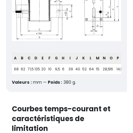
A
B
C
D
E
F
G
H
I
J
K
L
M
N
O
P
68
62
71,5
135
20
10
9,5
6
39
40
52
64
15
28,5
16
14,5
Valeurs :
mm —
Poids :
380 g.
Courbes temps-courant et
caractéristiques de
limitation