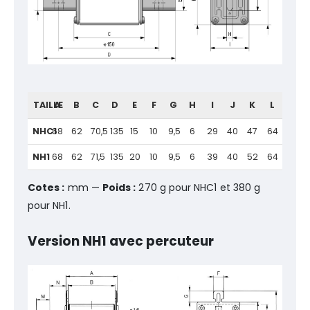
TAILLE
A
B
C
D
E
F
G
H
I
J
K
L
NHC1
68
62
70,5
135
15
10
9,5
6
29
40
47
64
NH1
68
62
71,5
135
20
10
9,5
6
39
40
52
64
Cotes :
mm —
Poids :
270 g pour NHC1 et 380 g
pour NH1.
Version NH1 avec percuteur