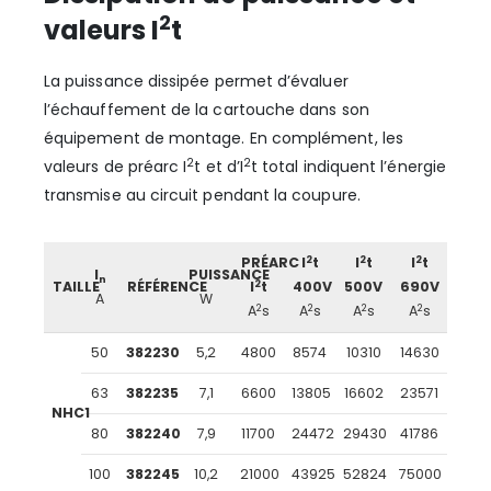
2
valeurs I
t
La puissance dissipée permet d’évaluer
l’échauffement de la cartouche dans son
équipement de montage. En complément, les
2
2
valeurs de préarc I
t et d’I
t total indiquent l’énergie
transmise au circuit pendant la coupure.
2
2
2
PRÉARC
I
t
I
t
I
t
I
PUISSANCE
n
2
TAILLE
RÉFÉRENCE
I
t
400V
500V
690V
A
W
2
2
2
2
A
s
A
s
A
s
A
s
50
382230
5,2
4800
8574
10310
14630
63
382235
7,1
6600
13805
16602
23571
NHC1
80
382240
7,9
11700
24472
29430
41786
100
382245
10,2
21000
43925
52824
75000