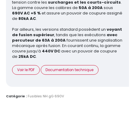
tension contre les
surcharges et les courts-circuits
.
La gamme couvre les calibres de
50A à 200A
sous
690V AC +5 %
et assure un pouvoir de coupure assigné
de
80kA AC
.
Par ailleurs, les versions standard possèdent un
voyant
de fusion supérieur
, tandis que les exécutions
avec
percuteur de 63A à 200A
fournissent une signalisation
mécanique après fusion. En courant continu, la gamme
couvre jusqu’à
440V DC
avec un pouvoir de coupure
de
25kA DC
.
Voir le PDF
Documentation technique
Catégorie :
Fusibles NH gG 690V