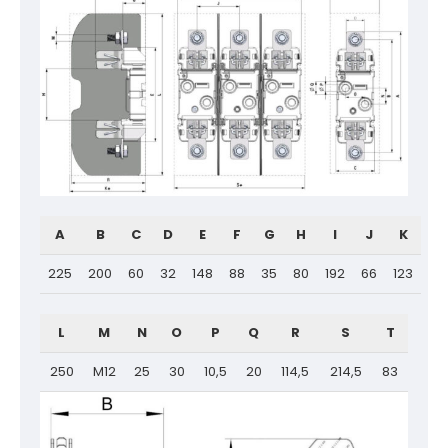
A
B
C
D
E
F
G
H
I
J
K
225
200
60
32
148
88
35
80
192
66
123
L
M
N
O
P
Q
R
S
T
250
M12
25
30
10,5
20
114,5
214,5
83