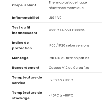
Thermoplastique haute
Corps isolant
résistance thermique
Inflammabilité
UL94 V0
Test au fil
960°C selon IEC 60695
incandescent
Indice de
IP00 / IP20 selon versions
protection
Montage
Rail DIN ou fixation par vis
Raccordement
Cosses M12 ou écrou fixe
Température de
-20°C à +80°C
service
Température de
-40°C à +80°C
stockage