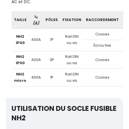
AC et DC.
I
n
TAILLE
PÔLES
FIXATION
RACCORDEMENT
RÉ
(A)
Cosses
NH2
Rail DIN
400A
1P
IP00
ou vis
Écrou fixe
NH2
Rail DIN
400A
3P
Cosses
IP00
ou vis
NH2
Rail DIN
400A
1P
Cosses
micro
ou vis
UTILISATION DU SOCLE FUSIBLE
NH2