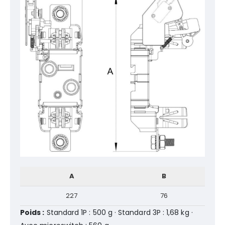
A
B
227
76
Poids :
Standard 1P : 500 g · Standard 3P : 1,68 kg ·